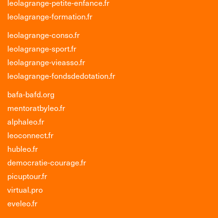
leolagrange-petite-enfance.fr
leolagrange-formation.fr
leolagrange-conso.fr
leolagrange-sport.fr
leolagrange-vieasso.fr
leolagrange-fondsdedotation.fr
bafa-bafd.org
mentoratbyleo.fr
alphaleo.fr
leoconnect.fr
hubleo.fr
democratie-courage.fr
picuptour.fr
virtual.pro
eveleo.fr