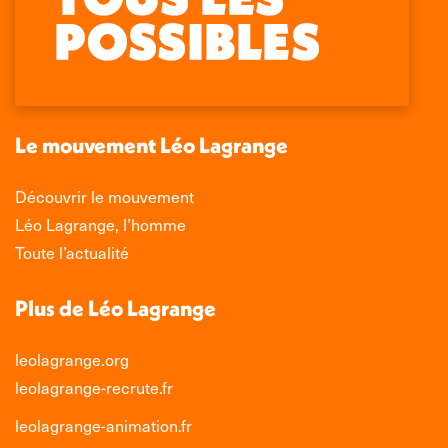
page
page
page
page
Facebook
X
LinkedIn
Instagram
s'ouvre
s'ouvre
s'ouvre
s'ouvre
dans
dans
dans
dans
une
une
une
une
nouvelle
nouvelle
nouvelle
nouvelle
Le mouvement Léo Lagrange
fenêtre
fenêtre
fenêtre
fenêtre
Découvrir le mouvement
Léo Lagrange, l’homme
Toute l’actualité
Plus de Léo Lagrange
leolagrange.org
leolagrange-recrute.fr
leolagrange-animation.fr