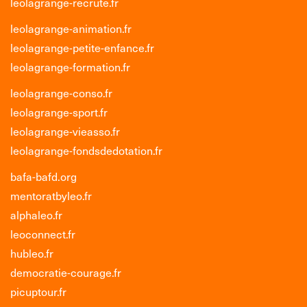
leolagrange-recrute.fr
leolagrange-animation.fr
leolagrange-petite-enfance.fr
leolagrange-formation.fr
leolagrange-conso.fr
leolagrange-sport.fr
leolagrange-vieasso.fr
leolagrange-fondsdedotation.fr
bafa-bafd.org
mentoratbyleo.fr
alphaleo.fr
leoconnect.fr
hubleo.fr
democratie-courage.fr
picuptour.fr