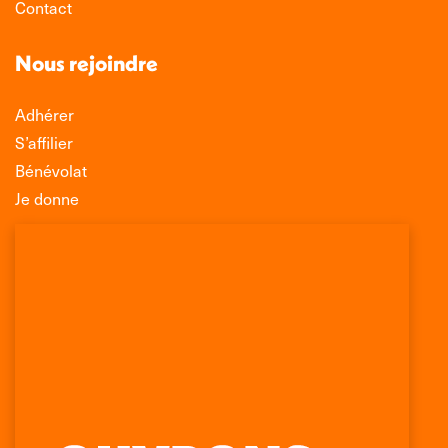
Contact
Nous rejoindre
Adhérer
S’affilier
Bénévolat
Je donne
Association Léo Lagrange de Défense des
Consommateurs
150 rue des Poissonniers
75883 PARIS CEDEX 18
Permanences
01 53 09 00 29
mercredi de 10h à 12h