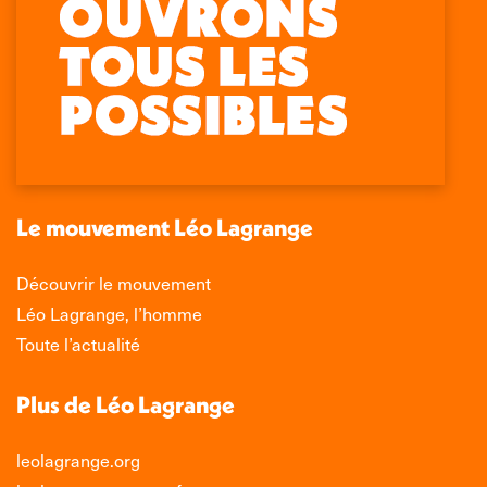
Retrouvez-nous sur :
La
La
La
La
page
page
page
page
Facebook
X
LinkedIn
Instagram
s'ouvre
s'ouvre
s'ouvre
s'ouvre
dans
dans
dans
dans
une
une
une
une
nouvelle
nouvelle
nouvelle
nouvelle
Le mouvement Léo Lagrange
fenêtre
fenêtre
fenêtre
fenêtre
Découvrir le mouvement
Léo Lagrange, l’homme
Toute l’actualité
Plus de Léo Lagrange
leolagrange.org