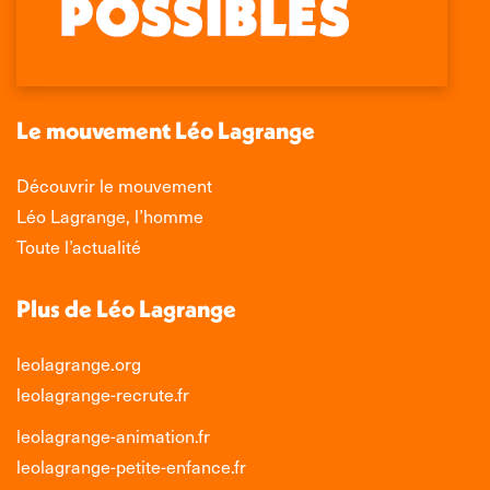
Facebook
X
LinkedIn
Instagram
s'ouvre
s'ouvre
s'ouvre
s'ouvre
dans
dans
dans
dans
une
une
une
une
nouvelle
nouvelle
nouvelle
nouvelle
Le mouvement Léo Lagrange
fenêtre
fenêtre
fenêtre
fenêtre
Découvrir le mouvement
Léo Lagrange, l’homme
Toute l’actualité
Plus de Léo Lagrange
leolagrange.org
leolagrange-recrute.fr
leolagrange-animation.fr
leolagrange-petite-enfance.fr