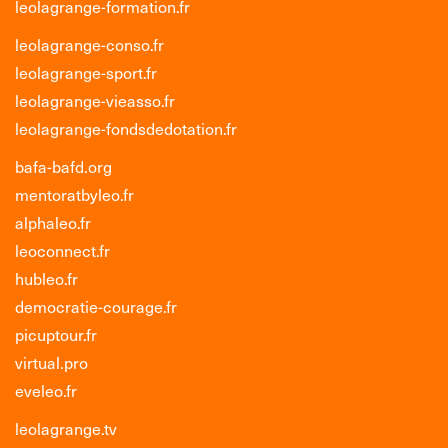
leolagrange-formation.fr
leolagrange-conso.fr
leolagrange-sport.fr
leolagrange-vieasso.fr
leolagrange-fondsdedotation.fr
bafa-bafd.org
mentoratbyleo.fr
alphaleo.fr
leoconnect.fr
hubleo.fr
democratie-courage.fr
picuptour.fr
virtual.pro
eveleo.fr
leolagrange.tv