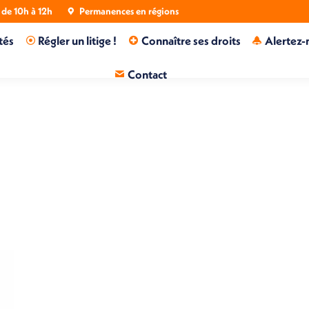
de 10h à 12h
Permanences en régions
tés
Régler un litige !
Connaître ses droits
Alertez-
Contact