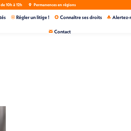
de 10h à 12h
Permanences en régions
tés
Régler un litige !
Connaître ses droits
Alertez-
Contact