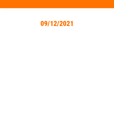
09/12/2021
Vous êtes ici :
Un blocage injustifié!