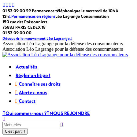
Passer
La
La
La
La
au
page
page
page
page
01 53 09 00 29 Permanence téléphonique le mercredi de 10h à
contenu
Facebook
LinkedIn
X
Instagram
12h
Permanences en régions
Léo Lagrange Consommation
s'ouvre
s'ouvre
s'ouvre
s'ouvre
150 rue des Poissonniers
dans
dans
dans
dans
75883 PARIS CEDEX 18
une
une
une
une
01 53 09 00 00
nouvelle
nouvelle
nouvelle
nouvelle
Découvrir le mouvement Léo Lagrange
fenêtre
fenêtre
fenêtre
fenêtre
Association Léo Lagrange pour la défense des consommateurs
Association Léo Lagrange pour la défense des consommateurs
Actualités
Régler un litige !
Connaître ses droits
Alertez-nous
Contact
Qui sommes-nous ?
NOUS REJOINDRE
Recherche
: