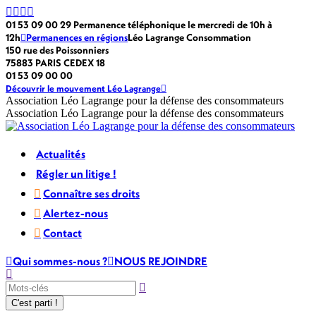
Passer
La
La
La
La
au
page
page
page
page
01 53 09 00 29 Permanence téléphonique le mercredi de 10h à
contenu
Facebook
LinkedIn
X
Instagram
12h
Permanences en régions
Léo Lagrange Consommation
s'ouvre
s'ouvre
s'ouvre
s'ouvre
150 rue des Poissonniers
dans
dans
dans
dans
75883 PARIS CEDEX 18
une
une
une
une
01 53 09 00 00
nouvelle
nouvelle
nouvelle
nouvelle
Découvrir le mouvement Léo Lagrange
fenêtre
fenêtre
fenêtre
fenêtre
Association Léo Lagrange pour la défense des consommateurs
Association Léo Lagrange pour la défense des consommateurs
Actualités
Régler un litige !
Connaître ses droits
Alertez-nous
Contact
Qui sommes-nous ?
NOUS REJOINDRE
Recherche
: