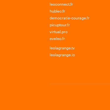
leoconnect.fr
hubleo.fr
democratie-courage.fr
picuptour.fr
virtual.pro
eveleo.fr
leolagrange.tv
leolagrange.io