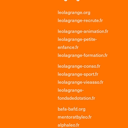
leolagrange.org
leolagrange-recrute.fr
leolagrange-animation.fr
leolagrange-petite-
enfance.fr
leolagrange-formation.fr
leolagrange-conso.fr
leolagrange-sport.fr
leolagrange-vieasso.fr
leolagrange-
fondsdedotation.fr
bafa-bafd.org
mentoratbyleo.fr
alphaleo.fr