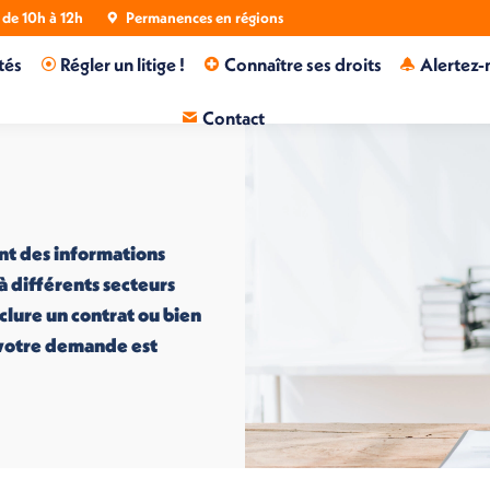
de 10h à 12h
Permanences en régions
tés
Régler un litige !
Connaître ses droits
Alertez-
Contact
nt des informations
 à différents secteurs
nclure un contrat ou bien
i votre demande est