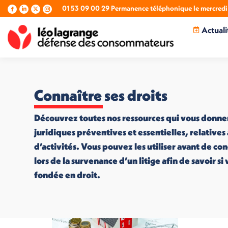
01 53 09 00 29 Permanence téléphonique le mercredi 
La
La
La
La
page
page
page
page
Actuali
Facebook
LinkedIn
X
Instagram
s'ouvre
s'ouvre
s'ouvre
s'ouvre
dans
dans
dans
dans
une
une
une
une
nouvelle
nouvelle
nouvelle
nouvelle
fenêtre
fenêtre
fenêtre
fenêtre
Connaître ses droits
Découvrez toutes nos ressources qui vous donne
juridiques préventives et essentielles, relatives
d’activités. Vous pouvez les utiliser avant de co
lors de la survenance d’un litige afin de savoir s
fondée en droit.