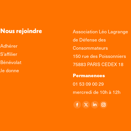
Nous rejoindre
Association Léo Lagrange
de Défense des
Adhérer
Consommateurs
S’affilier
150 rue des Poissonniers
Bénévolat
75883 PARIS CEDEX 18
Je donne
Permanences
01 53 09 00 29
mercredi de 10h à 12h
Retrouvez-nous sur :
La
La
La
La
page
page
page
page
Facebook
X
LinkedIn
Instagram
s'ouvre
s'ouvre
s'ouvre
s'ouvre