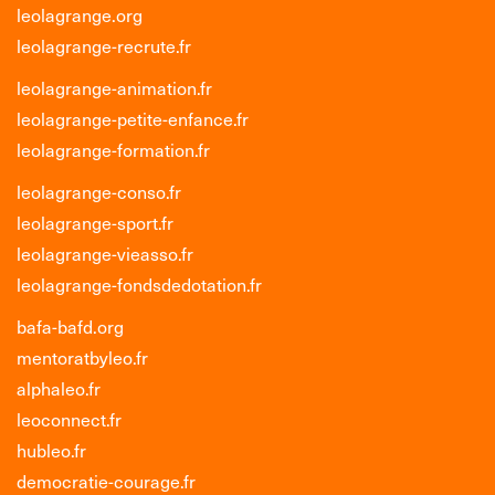
leolagrange.org
leolagrange-recrute.fr
leolagrange-animation.fr
leolagrange-petite-enfance.fr
leolagrange-formation.fr
leolagrange-conso.fr
leolagrange-sport.fr
leolagrange-vieasso.fr
leolagrange-fondsdedotation.fr
bafa-bafd.org
mentoratbyleo.fr
alphaleo.fr
leoconnect.fr
hubleo.fr
democratie-courage.fr