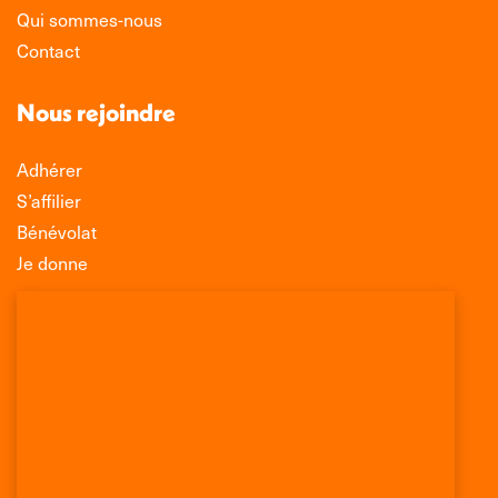
Qui sommes-nous
Contact
Nous rejoindre
Adhérer
S’affilier
Bénévolat
Je donne
Association Léo Lagrange de Défense des
Consommateurs
150 rue des Poissonniers
75883 PARIS CEDEX 18
Permanences
01 53 09 00 29