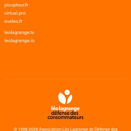
picuptour.fr
virtual.pro
eveleo.fr
leolagrange.tv
leolagrange.io
© 1998-2026 Association Léo Lagrange de Défense des