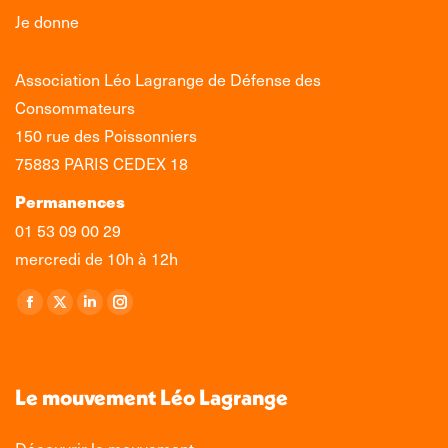
Je donne
Association Léo Lagrange de Défense des
Consommateurs
150 rue des Poissonniers
75883 PARIS CEDEX 18
Permanences
01 53 09 00 29
mercredi de 10h à 12h
Retrouvez-nous sur :
La
La
La
La
page
page
page
page
Facebook
X
LinkedIn
Instagram
s'ouvre
s'ouvre
s'ouvre
s'ouvre
Le mouvement Léo Lagrange
dans
dans
dans
dans
une
une
une
une
Découvrir le mouvement