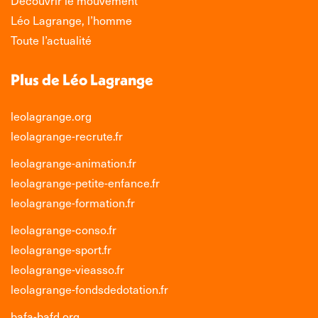
nouvelle
nouvelle
nouvelle
nouvelle
Léo Lagrange, l’homme
fenêtre
fenêtre
fenêtre
fenêtre
Toute l’actualité
Plus de Léo Lagrange
leolagrange.org
leolagrange-recrute.fr
leolagrange-animation.fr
leolagrange-petite-enfance.fr
leolagrange-formation.fr
leolagrange-conso.fr
leolagrange-sport.fr
leolagrange-vieasso.fr
leolagrange-fondsdedotation.fr
bafa-bafd.org