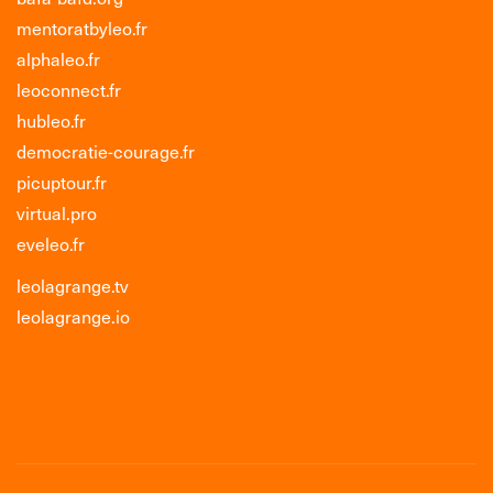
mentoratbyleo.fr
alphaleo.fr
leoconnect.fr
hubleo.fr
democratie-courage.fr
picuptour.fr
virtual.pro
eveleo.fr
leolagrange.tv
leolagrange.io