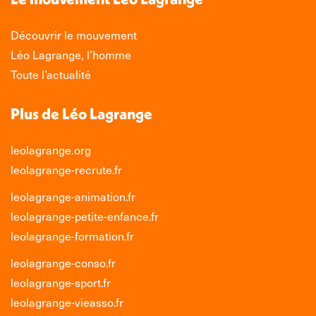
dans
dans
dans
dans
une
une
une
une
Découvrir le mouvement
nouvelle
nouvelle
nouvelle
nouvelle
Léo Lagrange, l’homme
fenêtre
fenêtre
fenêtre
fenêtre
Toute l’actualité
Plus de Léo Lagrange
leolagrange.org
leolagrange-recrute.fr
leolagrange-animation.fr
leolagrange-petite-enfance.fr
leolagrange-formation.fr
leolagrange-conso.fr
leolagrange-sport.fr
leolagrange-vieasso.fr