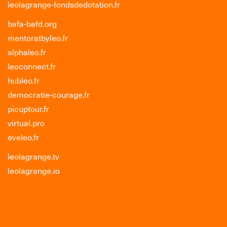
leolagrange-fondsdedotation.fr
bafa-bafd.org
mentoratbyleo.fr
alphaleo.fr
leoconnect.fr
hubleo.fr
democratie-courage.fr
picuptour.fr
virtual.pro
eveleo.fr
leolagrange.tv
leolagrange.io