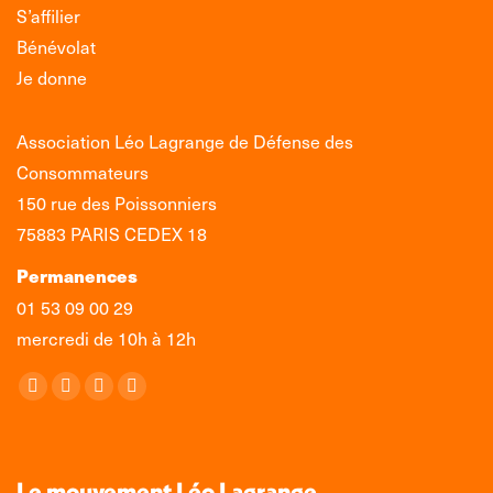
S’affilier
Bénévolat
Je donne
Association Léo Lagrange de Défense des
Consommateurs
150 rue des Poissonniers
75883 PARIS CEDEX 18
Permanences
01 53 09 00 29
mercredi de 10h à 12h
Retrouvez-nous sur :
La
La
La
La
page
page
page
page
Facebook
X
LinkedIn
Instagram
s'ouvre
s'ouvre
s'ouvre
s'ouvre
Le mouvement Léo Lagrange