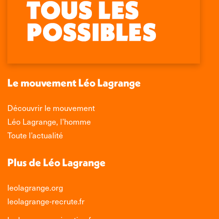
La
La
La
La
page
page
page
page
Facebook
X
LinkedIn
Instagram
s'ouvre
s'ouvre
s'ouvre
s'ouvre
dans
dans
dans
dans
une
une
une
une
nouvelle
nouvelle
nouvelle
nouvelle
Le mouvement Léo Lagrange
fenêtre
fenêtre
fenêtre
fenêtre
Découvrir le mouvement
Léo Lagrange, l’homme
Toute l’actualité
Plus de Léo Lagrange
leolagrange.org
leolagrange-recrute.fr