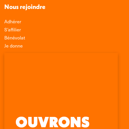
Nous rejoindre
Adhérer
S’affilier
Bénévolat
Je donne
Association Léo Lagrange de Défense des
Consommateurs
150 rue des Poissonniers
75883 PARIS CEDEX 18
Permanences
01 53 09 00 29
mercredi de 10h à 12h
Retrouvez-nous sur :