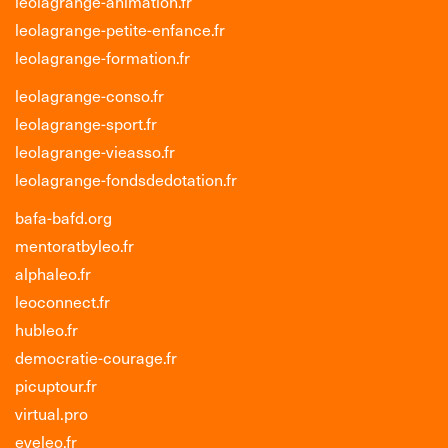
leolagrange-animation.fr
leolagrange-petite-enfance.fr
leolagrange-formation.fr
leolagrange-conso.fr
leolagrange-sport.fr
leolagrange-vieasso.fr
leolagrange-fondsdedotation.fr
bafa-bafd.org
mentoratbyleo.fr
alphaleo.fr
leoconnect.fr
hubleo.fr
democratie-courage.fr
picuptour.fr
virtual.pro
eveleo.fr