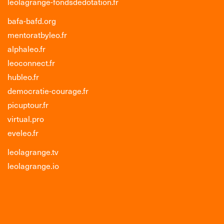
leolagrange-fondsdedotation.fr
bafa-bafd.org
mentoratbyleo.fr
alphaleo.fr
leoconnect.fr
hubleo.fr
democratie-courage.fr
picuptour.fr
virtual.pro
eveleo.fr
leolagrange.tv
leolagrange.io