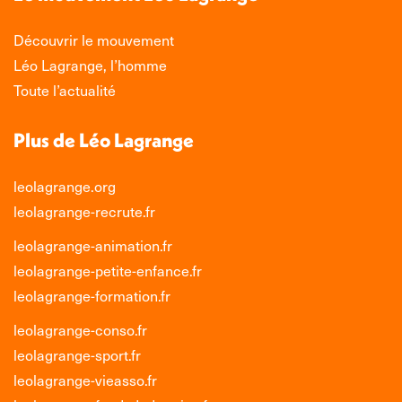
fenêtre
fenêtre
fenêtre
fenêtre
Découvrir le mouvement
Léo Lagrange, l’homme
Toute l’actualité
Plus de Léo Lagrange
leolagrange.org
leolagrange-recrute.fr
leolagrange-animation.fr
leolagrange-petite-enfance.fr
leolagrange-formation.fr
leolagrange-conso.fr
leolagrange-sport.fr
leolagrange-vieasso.fr