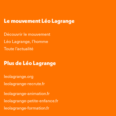
page
page
page
page
Facebook
X
LinkedIn
Instagram
s'ouvre
s'ouvre
s'ouvre
s'ouvre
Le mouvement Léo Lagrange
dans
dans
dans
dans
une
une
une
une
Découvrir le mouvement
nouvelle
nouvelle
nouvelle
nouvelle
Léo Lagrange, l’homme
fenêtre
fenêtre
fenêtre
fenêtre
Toute l’actualité
Plus de Léo Lagrange
leolagrange.org
leolagrange-recrute.fr
leolagrange-animation.fr
leolagrange-petite-enfance.fr
leolagrange-formation.fr