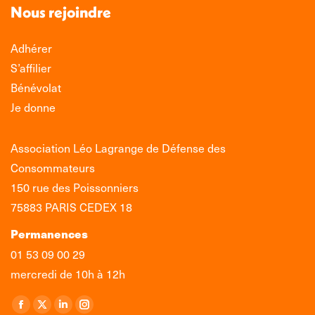
Nous rejoindre
Adhérer
S’affilier
Bénévolat
Je donne
Association Léo Lagrange de Défense des
Consommateurs
150 rue des Poissonniers
75883 PARIS CEDEX 18
Permanences
01 53 09 00 29
mercredi de 10h à 12h
Retrouvez-nous sur :
La
La
La
La