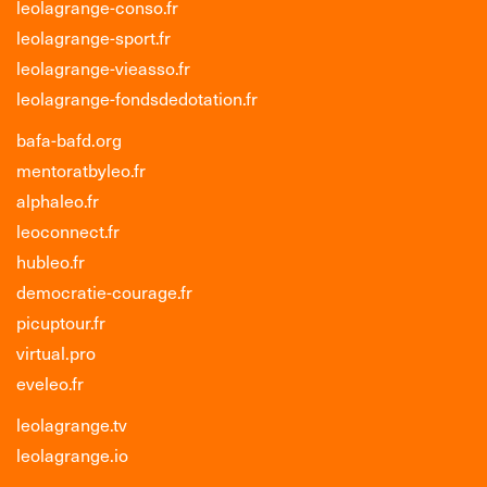
leolagrange-conso.fr
leolagrange-sport.fr
leolagrange-vieasso.fr
leolagrange-fondsdedotation.fr
bafa-bafd.org
mentoratbyleo.fr
alphaleo.fr
leoconnect.fr
hubleo.fr
democratie-courage.fr
picuptour.fr
virtual.pro
eveleo.fr
leolagrange.tv
leolagrange.io