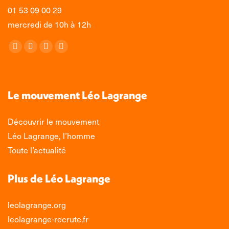
01 53 09 00 29
mercredi de 10h à 12h
Retrouvez-nous sur :
La
La
La
La
page
page
page
page
Facebook
X
LinkedIn
Instagram
s'ouvre
s'ouvre
s'ouvre
s'ouvre
Le mouvement Léo Lagrange
dans
dans
dans
dans
une
une
une
une
Découvrir le mouvement
nouvelle
nouvelle
nouvelle
nouvelle
Léo Lagrange, l’homme
fenêtre
fenêtre
fenêtre
fenêtre
Toute l’actualité
Plus de Léo Lagrange
leolagrange.org
leolagrange-recrute.fr