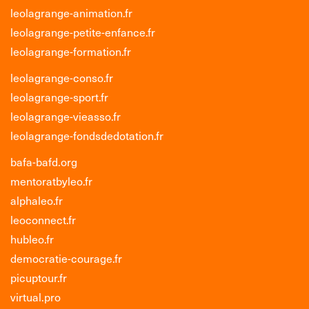
leolagrange-animation.fr
leolagrange-petite-enfance.fr
leolagrange-formation.fr
leolagrange-conso.fr
leolagrange-sport.fr
leolagrange-vieasso.fr
leolagrange-fondsdedotation.fr
bafa-bafd.org
mentoratbyleo.fr
alphaleo.fr
leoconnect.fr
hubleo.fr
democratie-courage.fr
picuptour.fr
virtual.pro