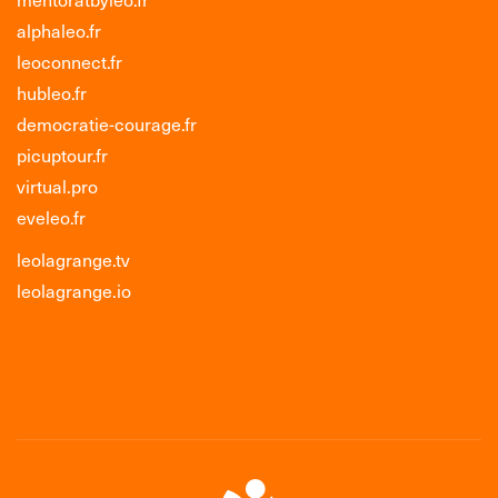
alphaleo.fr
leoconnect.fr
hubleo.fr
democratie-courage.fr
picuptour.fr
virtual.pro
eveleo.fr
leolagrange.tv
leolagrange.io