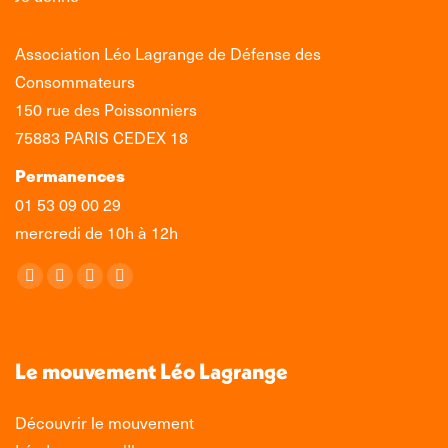
Association Léo Lagrange de Défense des
Consommateurs
150 rue des Poissonniers
75883 PARIS CEDEX 18
Permanences
01 53 09 00 29
mercredi de 10h à 12h
Retrouvez-nous sur :
La
La
La
La
page
page
page
page
Facebook
X
LinkedIn
Instagram
s'ouvre
s'ouvre
s'ouvre
s'ouvre
Le mouvement Léo Lagrange
dans
dans
dans
dans
une
une
une
une
Découvrir le mouvement
nouvelle
nouvelle
nouvelle
nouvelle