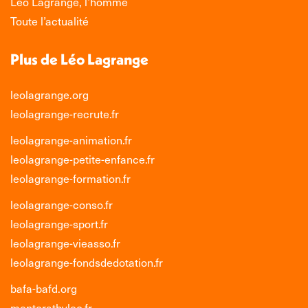
Léo Lagrange, l’homme
fenêtre
fenêtre
fenêtre
fenêtre
Toute l’actualité
Plus de Léo Lagrange
leolagrange.org
leolagrange-recrute.fr
leolagrange-animation.fr
leolagrange-petite-enfance.fr
leolagrange-formation.fr
leolagrange-conso.fr
leolagrange-sport.fr
leolagrange-vieasso.fr
leolagrange-fondsdedotation.fr
bafa-bafd.org
mentoratbyleo.fr