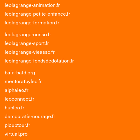
leolagrange-animation.fr
leolagrange-petite-enfance.fr
leolagrange-formation.fr
leolagrange-conso.fr
leolagrange-sport.fr
leolagrange-vieasso.fr
leolagrange-fondsdedotation.fr
bafa-bafd.org
mentoratbyleo.fr
alphaleo.fr
leoconnect.fr
hubleo.fr
democratie-courage.fr
picuptour.fr
virtual.pro