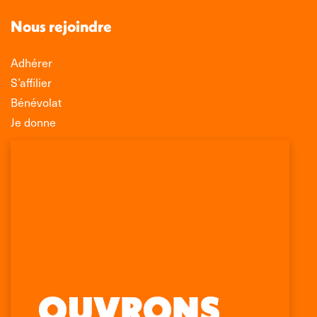
Nous rejoindre
Adhérer
S’affilier
Bénévolat
Je donne
Association Léo Lagrange de Défense des
Consommateurs
150 rue des Poissonniers
75883 PARIS CEDEX 18
Permanences
01 53 09 00 29
mercredi de 10h à 12h