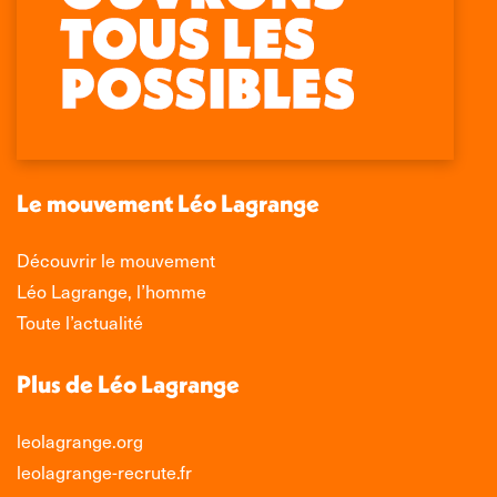
Retrouvez-nous sur :
La
La
La
La
page
page
page
page
Facebook
X
LinkedIn
Instagram
s'ouvre
s'ouvre
s'ouvre
s'ouvre
dans
dans
dans
dans
une
une
une
une
nouvelle
nouvelle
nouvelle
nouvelle
Le mouvement Léo Lagrange
fenêtre
fenêtre
fenêtre
fenêtre
Découvrir le mouvement
Léo Lagrange, l’homme
Toute l’actualité
Plus de Léo Lagrange
leolagrange.org
leolagrange-recrute.fr