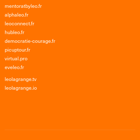
mentoratbyleo.fr
alphaleo.fr
leoconnect.fr
hubleo.fr
democratie-courage.fr
picuptour.fr
virtual.pro
eveleo.fr
leolagrange.tv
leolagrange.io