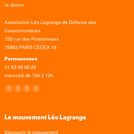
Je donne
Association Léo Lagrange de Défense des
Consommateurs
150 rue des Poissonniers
75883 PARIS CEDEX 18
Permanences
01 53 09 00 29
mercredi de 10h à 12h
Retrouvez-nous sur :
La
La
La
La
page
page
page
page
Facebook
X
LinkedIn
Instagram
s'ouvre
s'ouvre
s'ouvre
s'ouvre
Le mouvement Léo Lagrange
dans
dans
dans
dans
une
une
une
une
Découvrir le mouvement