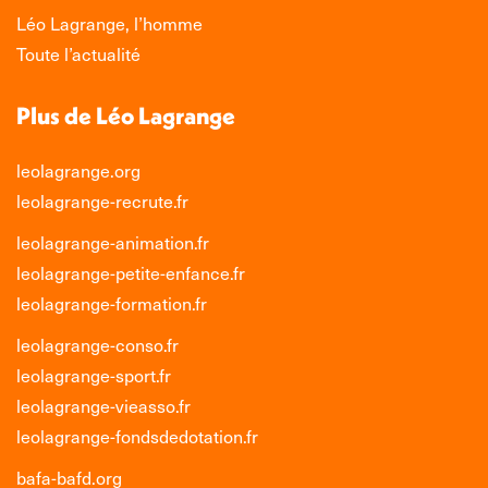
nouvelle
nouvelle
nouvelle
nouvelle
Léo Lagrange, l’homme
fenêtre
fenêtre
fenêtre
fenêtre
Toute l’actualité
Plus de Léo Lagrange
leolagrange.org
leolagrange-recrute.fr
leolagrange-animation.fr
leolagrange-petite-enfance.fr
leolagrange-formation.fr
leolagrange-conso.fr
leolagrange-sport.fr
leolagrange-vieasso.fr
leolagrange-fondsdedotation.fr
bafa-bafd.org