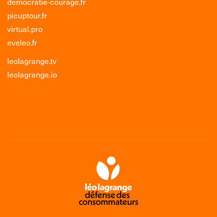
democratie-courage.fr
picuptour.fr
virtual.pro
eveleo.fr
leolagrange.tv
leolagrange.io