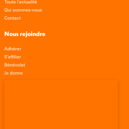
Toute l’actualité
Qui sommes-nous
Contact
Nous rejoindre
Adhérer
S’affilier
Bénévolat
Je donne
Association Léo Lagrange de Défense des
Consommateurs
150 rue des Poissonniers
75883 PARIS CEDEX 18
Permanences