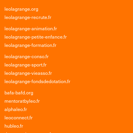
leolagrange.org
leolagrange-recrute.fr
leolagrange-animation.fr
leolagrange-petite-enfance.fr
leolagrange-formation.fr
leolagrange-conso.fr
leolagrange-sport.fr
leolagrange-vieasso.fr
leolagrange-fondsdedotation.fr
bafa-bafd.org
mentoratbyleo.fr
alphaleo.fr
leoconnect.fr
hubleo.fr