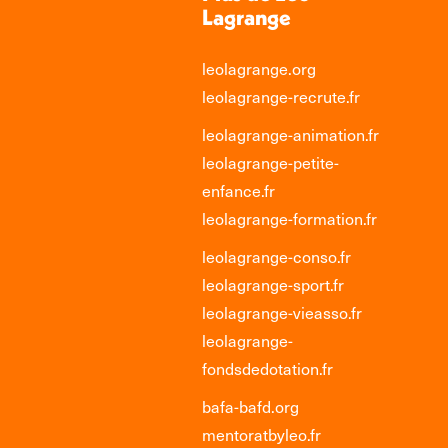
Lagrange
leolagrange.org
leolagrange-recrute.fr
leolagrange-animation.fr
leolagrange-petite-
enfance.fr
leolagrange-formation.fr
leolagrange-conso.fr
leolagrange-sport.fr
leolagrange-vieasso.fr
leolagrange-
fondsdedotation.fr
bafa-bafd.org
mentoratbyleo.fr