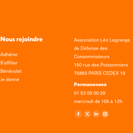
Nous rejoindre
Association Léo Lagrange
de Défense des
Adhérer
Consommateurs
S’affilier
150 rue des Poissonniers
Bénévolat
75883 PARIS CEDEX 18
Je donne
Permanences
01 53 09 00 29
mercredi de 10h à 12h
Retrouvez-nous sur :
La
La
La
La
page
page
page
page
Facebook
X
LinkedIn
Instagram