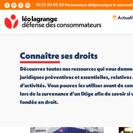
01 53 09 00 29 Permanence téléphonique le mercredi 
La
La
La
La
page
page
page
page
Actuali
Facebook
LinkedIn
X
Instagram
s'ouvre
s'ouvre
s'ouvre
s'ouvre
dans
dans
dans
dans
une
une
une
une
nouvelle
nouvelle
nouvelle
nouvelle
fenêtre
fenêtre
fenêtre
fenêtre
Connaître ses droits
Découvrez toutes nos ressources qui vous donne
juridiques préventives et essentielles, relatives
d’activités. Vous pouvez les utiliser avant de co
lors de la survenance d’un litige afin de savoir s
fondée en droit.