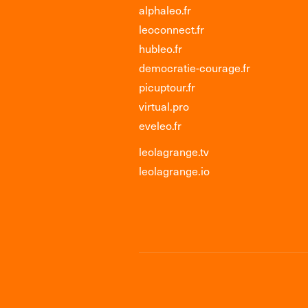
alphaleo.fr
leoconnect.fr
hubleo.fr
democratie-courage.fr
picuptour.fr
virtual.pro
eveleo.fr
leolagrange.tv
leolagrange.io