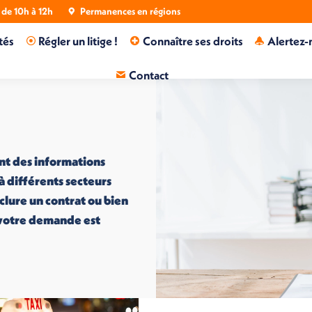
de 10h à 12h
Permanences en régions
tés
Régler un litige !
Connaître ses droits
Alertez-
Contact
nt des informations
 à différents secteurs
nclure un contrat ou bien
i votre demande est