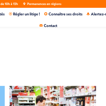
de 10h à 12h
Permanences en régions
tés
Régler un litige !
Connaître ses droits
Alertez-
Contact