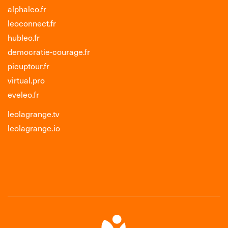
alphaleo.fr
leoconnect.fr
hubleo.fr
democratie-courage.fr
picuptour.fr
virtual.pro
eveleo.fr
leolagrange.tv
leolagrange.io