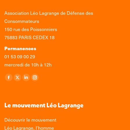
Association Léo Lagrange de Défense des
Consommateurs
150 rue des Poissonniers
75883 PARIS CEDEX 18
Permanences
01 53 09 00 29
mercredi de 10h à 12h
Retrouvez-nous sur :
La
La
La
La
page
page
page
page
Facebook
X
LinkedIn
Instagram
s'ouvre
s'ouvre
s'ouvre
s'ouvre
Le mouvement Léo Lagrange
dans
dans
dans
dans
une
une
une
une
Découvrir le mouvement
nouvelle
nouvelle
nouvelle
nouvelle
Léo Lagrange, l’homme