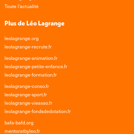
fenêtre
fenêtre
fenêtre
fenêtre
Toute l’actualité
Plus de Léo Lagrange
leolagrange.org
leolagrange-recrute.fr
leolagrange-animation.fr
leolagrange-petite-enfance.fr
leolagrange-formation.fr
leolagrange-conso.fr
leolagrange-sport.fr
leolagrange-vieasso.fr
leolagrange-fondsdedotation.fr
bafa-bafd.org
mentoratbyleo.fr