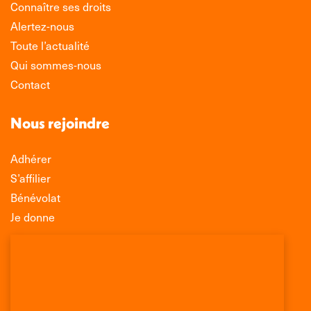
Connaître ses droits
Alertez-nous
Toute l’actualité
Qui sommes-nous
Contact
Nous rejoindre
Adhérer
S’affilier
Bénévolat
Je donne
Association Léo Lagrange de Défense des
Consommateurs
150 rue des Poissonniers