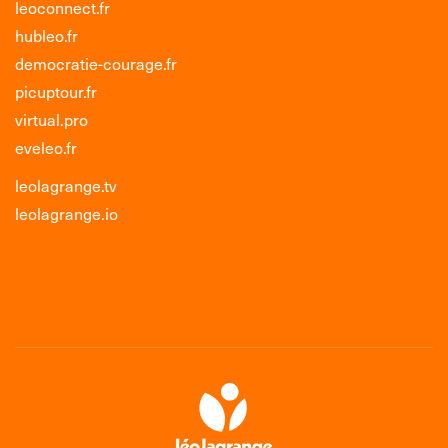
leoconnect.fr
hubleo.fr
democratie-courage.fr
picuptour.fr
virtual.pro
eveleo.fr
leolagrange.tv
leolagrange.io