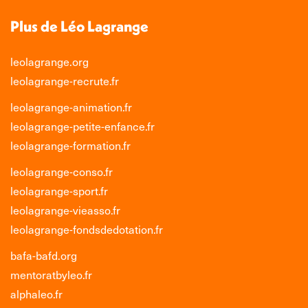
Plus de Léo Lagrange
leolagrange.org
leolagrange-recrute.fr
leolagrange-animation.fr
leolagrange-petite-enfance.fr
leolagrange-formation.fr
leolagrange-conso.fr
leolagrange-sport.fr
leolagrange-vieasso.fr
leolagrange-fondsdedotation.fr
bafa-bafd.org
mentoratbyleo.fr
alphaleo.fr