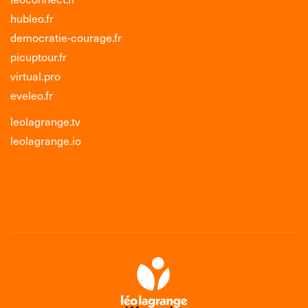
hubleo.fr
democratie-courage.fr
picuptour.fr
virtual.pro
eveleo.fr
leolagrange.tv
leolagrange.io