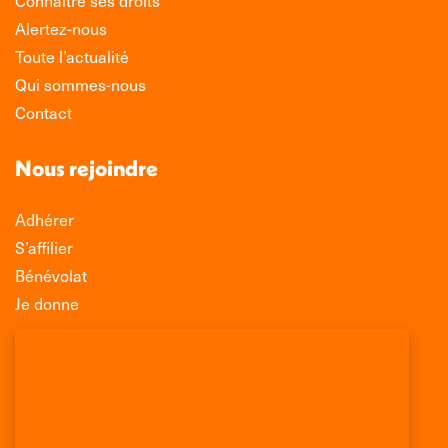
Alertez-nous
Toute l’actualité
Qui sommes-nous
Contact
Nous rejoindre
Adhérer
S’affilier
Bénévolat
Je donne
Association Léo Lagrange de Défense des
Consommateurs
150 rue des Poissonniers
75883 PARIS CEDEX 18