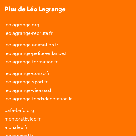
Plus de Léo Lagrange
leolagrange.org
leolagrange-recrute.fr
leolagrange-animation.fr
leolagrange-petite-enfance.fr
leolagrange-formation.fr
leolagrange-conso.fr
leolagrange-sport.fr
leolagrange-vieasso.fr
leolagrange-fondsdedotation.fr
bafa-bafd.org
mentoratbyleo.fr
alphaleo.fr
leoconnect.fr