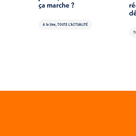
ça marche ?
ré
dé
A la Une
,
TOUTE L'ACTUALITÉ
T