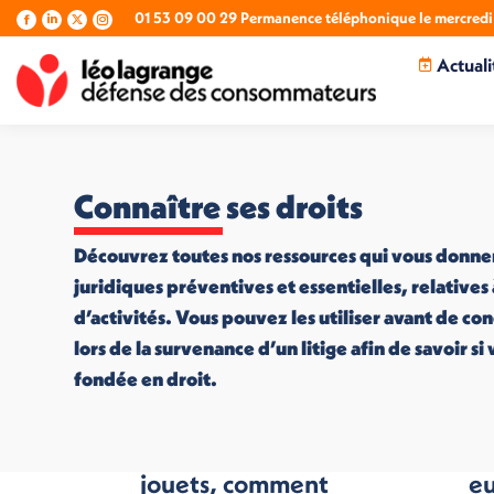
01 53 09 00 29 Permanence téléphonique le mercredi 
La
La
La
La
page
page
page
page
Actuali
Facebook
LinkedIn
X
Instagram
s'ouvre
s'ouvre
s'ouvre
s'ouvre
dans
dans
dans
dans
une
une
une
une
nouvelle
nouvelle
nouvelle
nouvelle
fenêtre
fenêtre
fenêtre
fenêtre
Connaître ses droits
Découvrez toutes nos ressources qui vous donne
juridiques préventives et essentielles, relatives
d’activités. Vous pouvez les utiliser avant de co
lors de la survenance d’un litige afin de savoir s
fondée en droit.
La sécurité des
U
jouets, comment
e