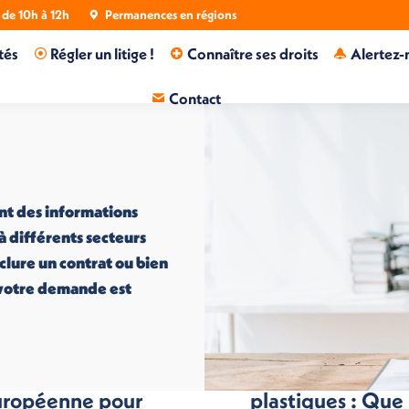
de 10h à 12h
Permanences en régions
tés
Régler un litige !
Connaître ses droits
Alertez-
Contact
nt des informations
 à différents secteurs
nclure un contrat ou bien
i votre demande est
ne semaine
Tri des emballag
uropéenne pour
plastiques : Que