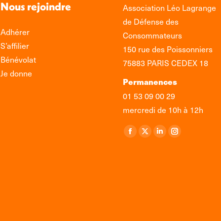
Nous rejoindre
Association Léo Lagrange
de Défense des
Adhérer
Consommateurs
S’affilier
150 rue des Poissonniers
Bénévolat
75883 PARIS CEDEX 18
Je donne
Permanences
01 53 09 00 29
mercredi de 10h à 12h
Retrouvez-nous sur :
La
La
La
La
page
page
page
page
Facebook
X
LinkedIn
Instagram
s'ouvre
s'ouvre
s'ouvre
s'ouvre
dans
dans
dans
dans
une
une
une
une
nouvelle
nouvelle
nouvelle
nouvelle