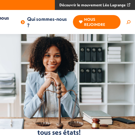
Découvrir le mouvement Léo Lagrange
nous
Qui sommes-nous
NOUS
Rec
?
REJOINDRE
:
es
L’étiquette dans
tous ses états!