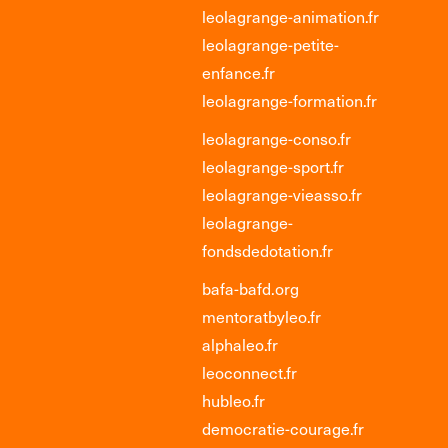
leolagrange-animation.fr
leolagrange-petite-
enfance.fr
leolagrange-formation.fr
leolagrange-conso.fr
leolagrange-sport.fr
leolagrange-vieasso.fr
leolagrange-
fondsdedotation.fr
bafa-bafd.org
mentoratbyleo.fr
alphaleo.fr
leoconnect.fr
hubleo.fr
democratie-courage.fr