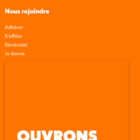
Nous rejoindre
Adhérer
S’affilier
Bénévolat
Je donne
Association Léo Lagrange de Défense des
Consommateurs
150 rue des Poissonniers
75883 PARIS CEDEX 18
Permanences
01 53 09 00 29
mercredi de 10h à 12h
Retrouvez-nous sur :