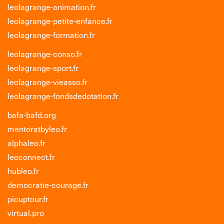
leolagrange-animation.fr
leolagrange-petite-enfance.fr
leolagrange-formation.fr
leolagrange-conso.fr
leolagrange-sport.fr
leolagrange-vieasso.fr
leolagrange-fondsdedotation.fr
bafa-bafd.org
mentoratbyleo.fr
alphaleo.fr
leoconnect.fr
hubleo.fr
democratie-courage.fr
picuptour.fr
virtual.pro