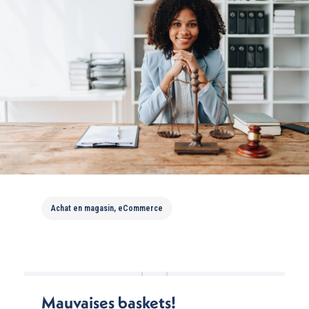
Bois éclaté !
Achat en magasin
,
eCommerce
Mauvaises baskets!