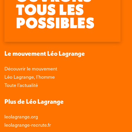
La
La
La
La
page
page
page
page
Facebook
X
LinkedIn
Instagram
s'ouvre
s'ouvre
s'ouvre
s'ouvre
dans
dans
dans
dans
une
une
une
une
nouvelle
nouvelle
nouvelle
nouvelle
Le mouvement Léo Lagrange
fenêtre
fenêtre
fenêtre
fenêtre
Découvrir le mouvement
Léo Lagrange, l’homme
Toute l’actualité
Plus de Léo Lagrange
leolagrange.org
leolagrange-recrute.fr