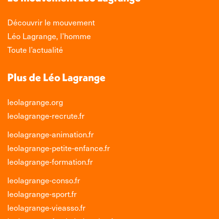
dans
dans
dans
dans
une
une
une
une
Découvrir le mouvement
nouvelle
nouvelle
nouvelle
nouvelle
Léo Lagrange, l’homme
fenêtre
fenêtre
fenêtre
fenêtre
Toute l’actualité
Plus de Léo Lagrange
leolagrange.org
leolagrange-recrute.fr
leolagrange-animation.fr
leolagrange-petite-enfance.fr
leolagrange-formation.fr
leolagrange-conso.fr
leolagrange-sport.fr
leolagrange-vieasso.fr