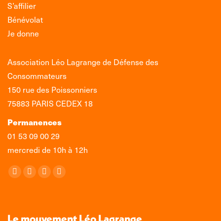
S’affilier
Bénévolat
Je donne
Association Léo Lagrange de Défense des
Consommateurs
150 rue des Poissonniers
75883 PARIS CEDEX 18
Permanences
01 53 09 00 29
mercredi de 10h à 12h
Retrouvez-nous sur :
La
La
La
La
page
page
page
page
Facebook
X
LinkedIn
Instagram
s'ouvre
s'ouvre
s'ouvre
s'ouvre
Le mouvement Léo Lagrange