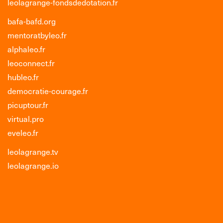
leolagrange-fondsdedotation.fr
bafa-bafd.org
mentoratbyleo.fr
alphaleo.fr
leoconnect.fr
hubleo.fr
democratie-courage.fr
picuptour.fr
virtual.pro
eveleo.fr
leolagrange.tv
leolagrange.io