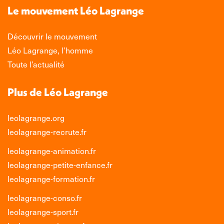
nouvelle
nouvelle
nouvelle
nouvelle
Le mouvement Léo Lagrange
fenêtre
fenêtre
fenêtre
fenêtre
Découvrir le mouvement
Léo Lagrange, l’homme
Toute l’actualité
Plus de Léo Lagrange
leolagrange.org
leolagrange-recrute.fr
leolagrange-animation.fr
leolagrange-petite-enfance.fr
leolagrange-formation.fr
leolagrange-conso.fr
leolagrange-sport.fr