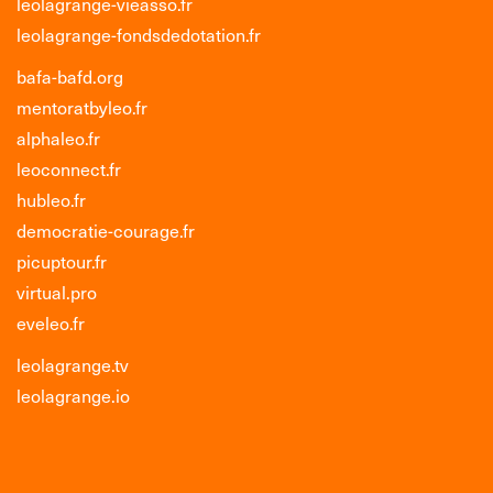
leolagrange-vieasso.fr
leolagrange-fondsdedotation.fr
bafa-bafd.org
mentoratbyleo.fr
alphaleo.fr
leoconnect.fr
hubleo.fr
democratie-courage.fr
picuptour.fr
virtual.pro
eveleo.fr
leolagrange.tv
leolagrange.io