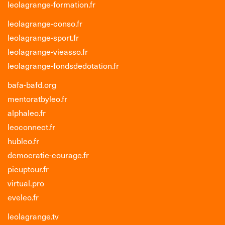
leolagrange-formation.fr
leolagrange-conso.fr
leolagrange-sport.fr
leolagrange-vieasso.fr
leolagrange-fondsdedotation.fr
bafa-bafd.org
mentoratbyleo.fr
alphaleo.fr
leoconnect.fr
hubleo.fr
democratie-courage.fr
picuptour.fr
virtual.pro
eveleo.fr
leolagrange.tv