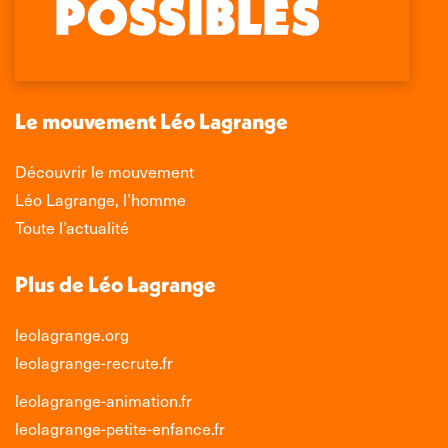
Facebook
X
LinkedIn
Instagram
s'ouvre
s'ouvre
s'ouvre
s'ouvre
dans
dans
dans
dans
une
une
une
une
nouvelle
nouvelle
nouvelle
nouvelle
Le mouvement Léo Lagrange
fenêtre
fenêtre
fenêtre
fenêtre
Découvrir le mouvement
Léo Lagrange, l’homme
Toute l’actualité
Plus de Léo Lagrange
leolagrange.org
leolagrange-recrute.fr
leolagrange-animation.fr
leolagrange-petite-enfance.fr