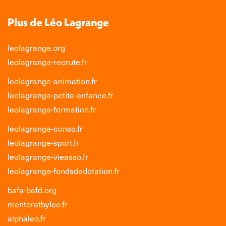
Plus de Léo Lagrange
leolagrange.org
leolagrange-recrute.fr
leolagrange-animation.fr
leolagrange-petite-enfance.fr
leolagrange-formation.fr
leolagrange-conso.fr
leolagrange-sport.fr
leolagrange-vieasso.fr
leolagrange-fondsdedotation.fr
bafa-bafd.org
mentoratbyleo.fr
alphaleo.fr