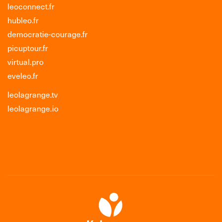
leoconnect.fr
hubleo.fr
democratie-courage.fr
picuptour.fr
virtual.pro
eveleo.fr
leolagrange.tv
leolagrange.io