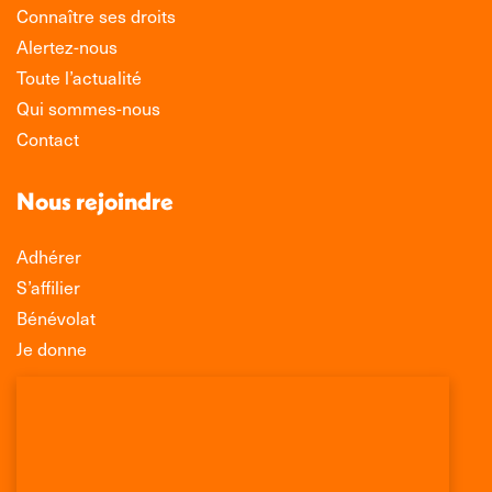
Connaître ses droits
Alertez-nous
Toute l’actualité
Qui sommes-nous
Contact
Nous rejoindre
Adhérer
S’affilier
Bénévolat
Je donne
Association Léo Lagrange de Défense des
Consommateurs
150 rue des Poissonniers