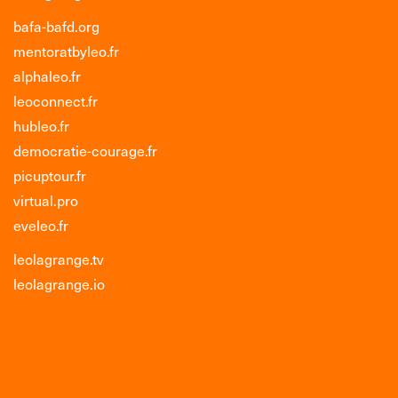
bafa-bafd.org
mentoratbyleo.fr
alphaleo.fr
leoconnect.fr
hubleo.fr
democratie-courage.fr
picuptour.fr
virtual.pro
eveleo.fr
leolagrange.tv
leolagrange.io