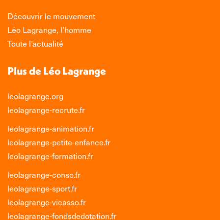
dans
dans
dans
dans
une
une
une
une
Découvrir le mouvement
nouvelle
nouvelle
nouvelle
nouvelle
Léo Lagrange, l’homme
fenêtre
fenêtre
fenêtre
fenêtre
Toute l’actualité
Plus de Léo Lagrange
leolagrange.org
leolagrange-recrute.fr
leolagrange-animation.fr
leolagrange-petite-enfance.fr
leolagrange-formation.fr
leolagrange-conso.fr
leolagrange-sport.fr
leolagrange-vieasso.fr
leolagrange-fondsdedotation.fr