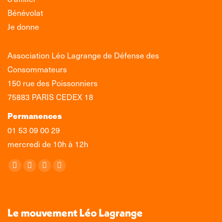
Bénévolat
Je donne
Association Léo Lagrange de Défense des
Consommateurs
150 rue des Poissonniers
75883 PARIS CEDEX 18
Permanences
01 53 09 00 29
mercredi de 10h à 12h
Retrouvez-nous sur :
La
La
La
La
page
page
page
page
Facebook
X
LinkedIn
Instagram
s'ouvre
s'ouvre
s'ouvre
s'ouvre
Le mouvement Léo Lagrange