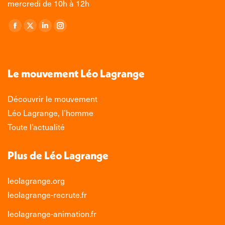
mercredi de 10h à 12h
Retrouvez-nous sur :
La
La
La
La
page
page
page
page
Facebook
X
LinkedIn
Instagram
s'ouvre
s'ouvre
s'ouvre
s'ouvre
Le mouvement Léo Lagrange
dans
dans
dans
dans
une
une
une
une
Découvrir le mouvement
nouvelle
nouvelle
nouvelle
nouvelle
Léo Lagrange, l’homme
fenêtre
fenêtre
fenêtre
fenêtre
Toute l’actualité
Plus de Léo Lagrange
leolagrange.org
leolagrange-recrute.fr
leolagrange-animation.fr