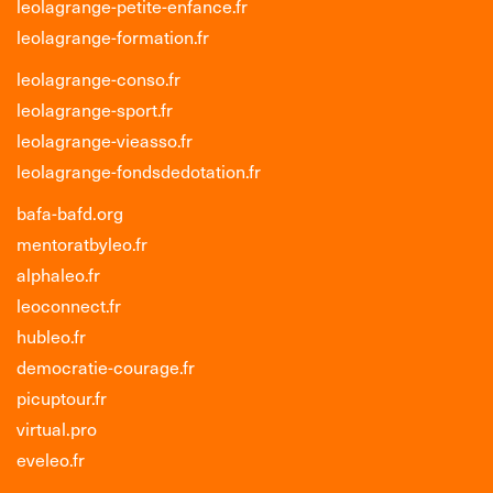
leolagrange-petite-enfance.fr
leolagrange-formation.fr
leolagrange-conso.fr
leolagrange-sport.fr
leolagrange-vieasso.fr
leolagrange-fondsdedotation.fr
bafa-bafd.org
mentoratbyleo.fr
alphaleo.fr
leoconnect.fr
hubleo.fr
democratie-courage.fr
picuptour.fr
virtual.pro
eveleo.fr