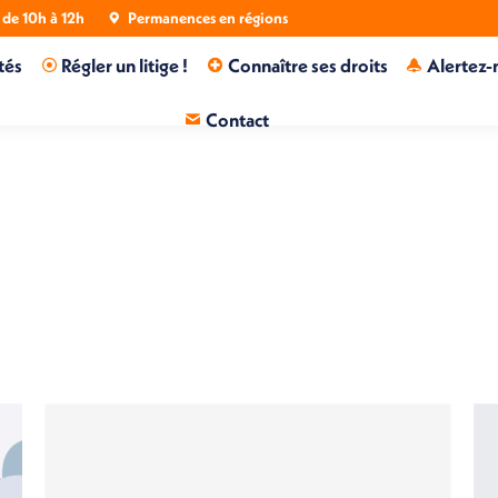
de 10h à 12h
Permanences en régions
tés
Régler un litige !
Connaître ses droits
Alertez-
Contact