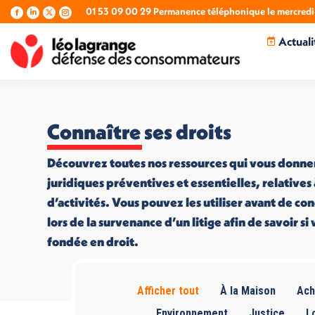
01 53 09 00 29 Permanence téléphonique le mercredi 
La
La
La
La
page
page
page
page
Actuali
Facebook
LinkedIn
X
Instagram
s'ouvre
s'ouvre
s'ouvre
s'ouvre
dans
dans
dans
dans
une
une
une
une
nouvelle
nouvelle
nouvelle
nouvelle
fenêtre
fenêtre
fenêtre
fenêtre
Connaître ses droits
Découvrez toutes nos ressources qui vous donne
juridiques préventives et essentielles, relatives
d’activités. Vous pouvez les utiliser avant de co
lors de la survenance d’un litige afin de savoir s
fondée en droit.
Afficher tout
À la Maison
Ach
Environnement
Justice
L