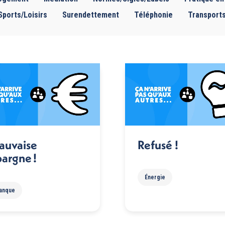
Sports/Loisirs
Surendettement
Téléphonie
Transport
auvaise
Refusé !
argne !
Énergie
anque