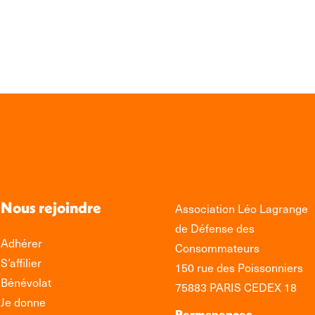
sur
sur
sur
LinkedIn
Facebook
WhatsApp
Nous rejoindre
Association Léo Lagrange
de Défense des
Adhérer
Consommateurs
S’affilier
150 rue des Poissonniers
Bénévolat
75883 PARIS CEDEX 18
Je donne
Permanences