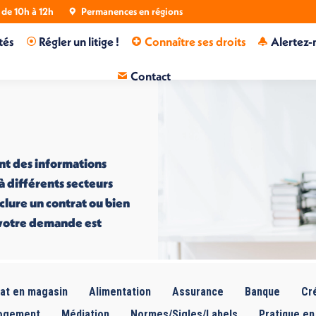
de 10h à 12h
Permanences en régions
tés
Régler un litige !
Connaître ses droits
Alertez-
Contact
nt des informations
 à différents secteurs
nclure un contrat ou bien
i votre demande est
at en magasin
Alimentation
Assurance
Banque
Cré
ogement
Médiation
Normes/Sigles/Labels
Pratique en