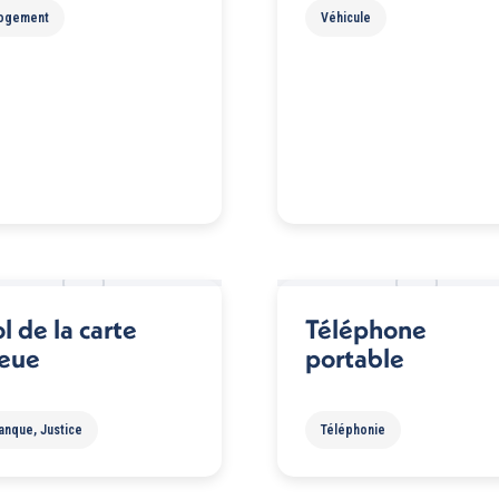
ogement
Véhicule
l de la carte
Téléphone
leue
portable
anque
,
Justice
Téléphonie