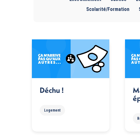
Scolarité/Formation
Déchu !
M
ép
Logement
B