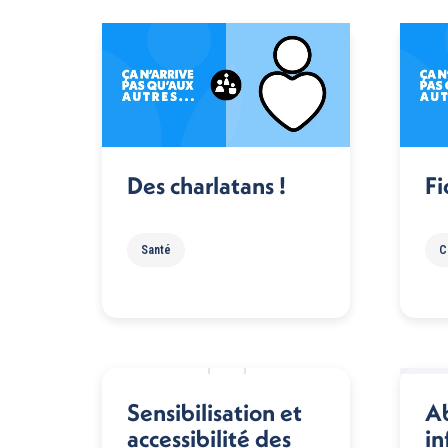
Des charlatans !
Fi
Santé
C
Sensibilisation et
A
accessibilité des
in