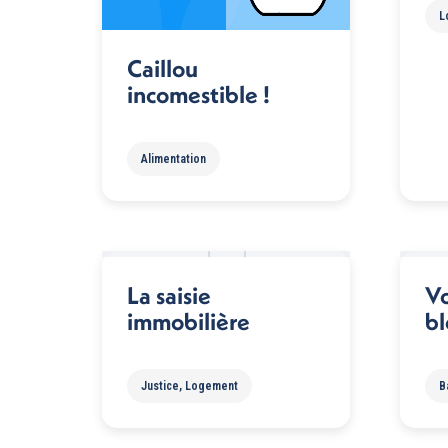
L
Caillou
incomestible !
Alimentation
La saisie
Vo
immobilière
b
Justice
,
Logement
B