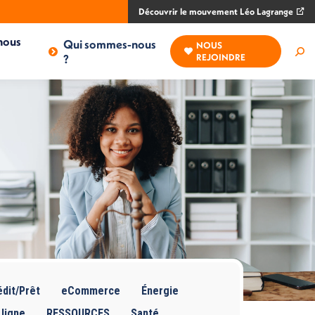
Découvrir le mouvement Léo Lagrange
nous
Qui sommes-nous
NOUS
Rec
?
REJOINDRE
:
dit/Prêt
eCommerce
Énergie
 ligne
RESSOURCES
Santé