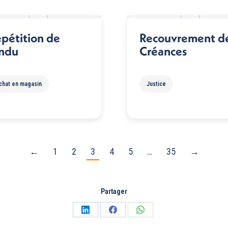
pétition de
Recouvrement d
indu
Créances
chat en magasin
Justice
←
1
2
3
4
5
…
35
→
Partager
Partager
Partager
Partager