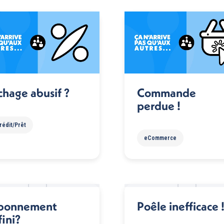
chage abusif ?
Commande
perdue !
rédit/Prêt
eCommerce
bonnement
Poêle inefficace 
fini?