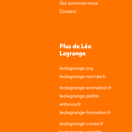
Qui sommes-nous
Contact
Plus de Léo
Lagrange
leolagrange.org
leolagrange-recrute.fr
leolagrange-animation.fr
leolagrange-petite-
enfance.fr
leolagrange-formation.fr
leolagrange-conso.fr
leolagrange-sport.fr