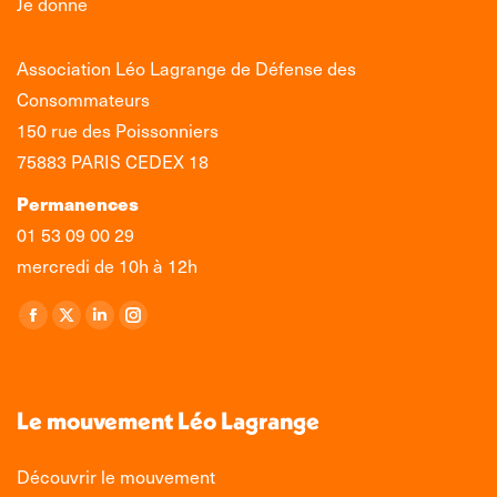
Je donne
Association Léo Lagrange de Défense des
Consommateurs
150 rue des Poissonniers
75883 PARIS CEDEX 18
Permanences
01 53 09 00 29
mercredi de 10h à 12h
Retrouvez-nous sur :
La
La
La
La
page
page
page
page
Facebook
X
LinkedIn
Instagram
s'ouvre
s'ouvre
s'ouvre
s'ouvre
Le mouvement Léo Lagrange
dans
dans
dans
dans
une
une
une
une
Découvrir le mouvement