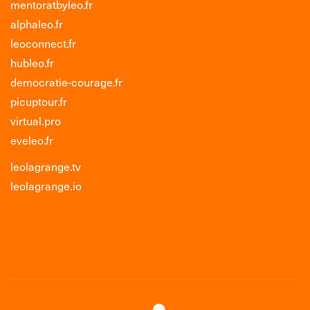
mentoratbyleo.fr
alphaleo.fr
leoconnect.fr
hubleo.fr
democratie-courage.fr
picuptour.fr
virtual.pro
eveleo.fr
leolagrange.tv
leolagrange.io