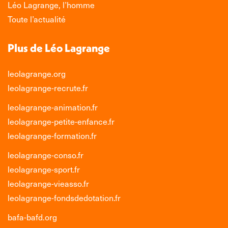
nouvelle
nouvelle
nouvelle
nouvelle
Léo Lagrange, l’homme
fenêtre
fenêtre
fenêtre
fenêtre
Toute l’actualité
Plus de Léo Lagrange
leolagrange.org
leolagrange-recrute.fr
leolagrange-animation.fr
leolagrange-petite-enfance.fr
leolagrange-formation.fr
leolagrange-conso.fr
leolagrange-sport.fr
leolagrange-vieasso.fr
leolagrange-fondsdedotation.fr
bafa-bafd.org