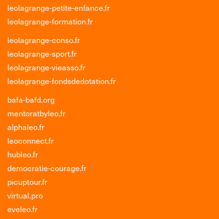
leolagrange-petite-enfance.fr
leolagrange-formation.fr
leolagrange-conso.fr
leolagrange-sport.fr
leolagrange-vieasso.fr
leolagrange-fondsdedotation.fr
bafa-bafd.org
mentoratbyleo.fr
alphaleo.fr
leoconnect.fr
hubleo.fr
democratie-courage.fr
picuptour.fr
virtual.pro
eveleo.fr