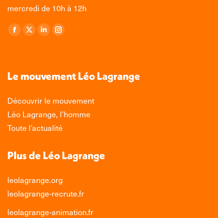
mercredi de 10h à 12h
Retrouvez-nous sur :
La
La
La
La
page
page
page
page
Facebook
X
LinkedIn
Instagram
s'ouvre
s'ouvre
s'ouvre
s'ouvre
Le mouvement Léo Lagrange
dans
dans
dans
dans
une
une
une
une
Découvrir le mouvement
nouvelle
nouvelle
nouvelle
nouvelle
Léo Lagrange, l’homme
fenêtre
fenêtre
fenêtre
fenêtre
Toute l’actualité
Plus de Léo Lagrange
leolagrange.org
leolagrange-recrute.fr
leolagrange-animation.fr