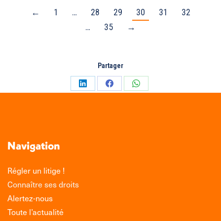
←
1
…
28
29
30
31
32
…
35
→
Partager
Partager
Partager
Partager
sur
sur
sur
LinkedIn
Facebook
WhatsApp
Navigation
Régler un litige !
Connaître ses droits
Alertez-nous
Toute l’actualité