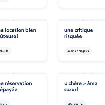
e location bien
une critique
ûteuse!
risquée
éhicule
Achat en magasin
e réservation
« chère » âme
répayée
sœur!
oyage
eCommerce