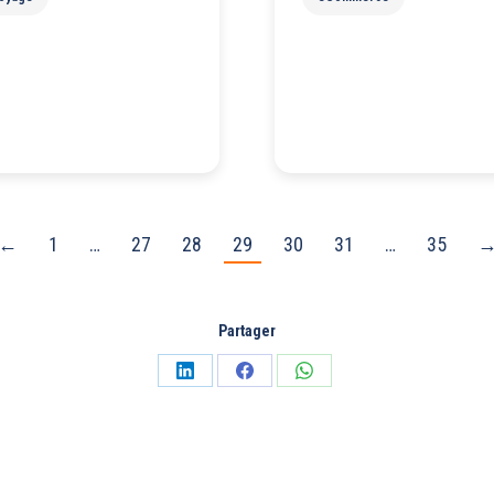
←
1
…
27
28
29
30
31
…
35
Partager
Partager
Partager
Partager
sur
sur
sur
LinkedIn
Facebook
WhatsApp