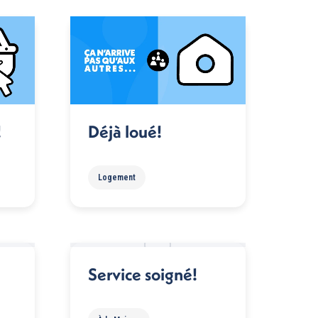
!
Déjà loué!
Logement
Service soigné!