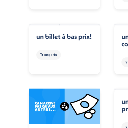
un billet à bas prix!
un
co
Transports
V
un
p
V