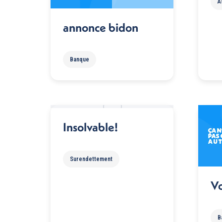
A
annonce bidon
Banque
Insolvable!
Surendettement
Vo
B