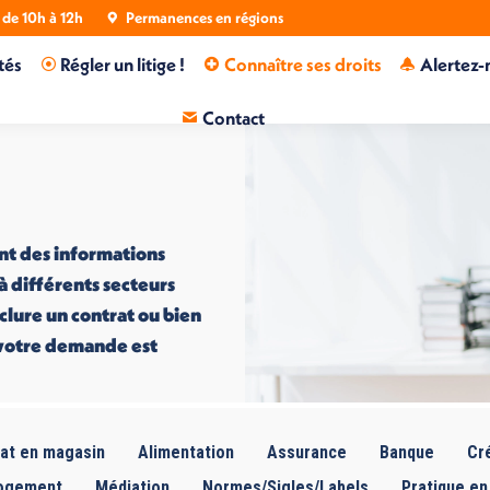
de 10h à 12h
Permanences en régions
tés
Régler un litige !
Connaître ses droits
Alertez-
Contact
nt des informations
 à différents secteurs
nclure un contrat ou bien
i votre demande est
at en magasin
Alimentation
Assurance
Banque
Cré
ogement
Médiation
Normes/Sigles/Labels
Pratique en