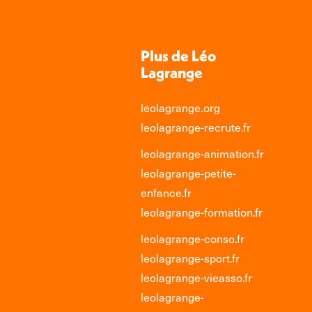
Plus de Léo
Lagrange
leolagrange.org
leolagrange-recrute.fr
leolagrange-animation.fr
leolagrange-petite-
enfance.fr
leolagrange-formation.fr
leolagrange-conso.fr
leolagrange-sport.fr
leolagrange-vieasso.fr
leolagrange-