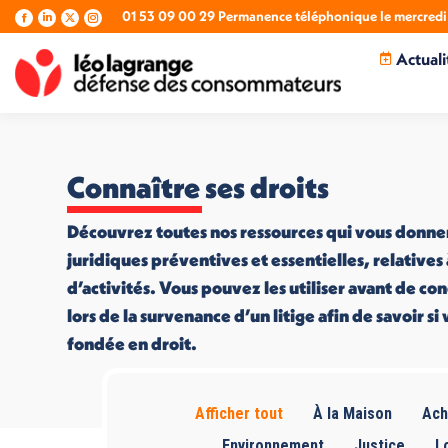
01 53 09 00 29 Permanence téléphonique le mercredi 
La
La
La
La
page
page
page
page
Actuali
Facebook
LinkedIn
X
Instagram
s'ouvre
s'ouvre
s'ouvre
s'ouvre
dans
dans
dans
dans
une
une
une
une
nouvelle
nouvelle
nouvelle
nouvelle
fenêtre
fenêtre
fenêtre
fenêtre
Connaître ses droits
Découvrez toutes nos ressources qui vous donne
juridiques préventives et essentielles, relatives
d’activités. Vous pouvez les utiliser avant de co
lors de la survenance d’un litige afin de savoir s
fondée en droit.
Afficher tout
À la Maison
Ach
Environnement
Justice
L