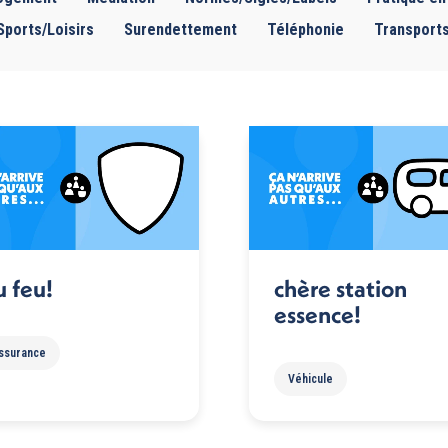
Sports/Loisirs
Surendettement
Téléphonie
Transport
 feu!
chère station
essence!
ssurance
Véhicule