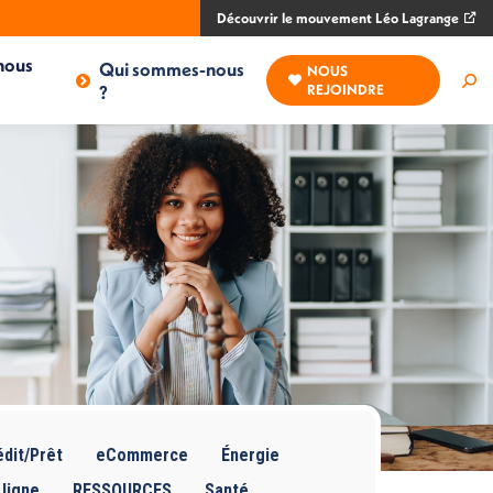
Découvrir le mouvement Léo Lagrange
nous
Qui sommes-nous
NOUS
Rec
?
REJOINDRE
:
dit/Prêt
eCommerce
Énergie
 ligne
RESSOURCES
Santé