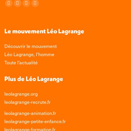
Retrouvez-nous sur :
La
La
La
La
page
page
page
page
Facebook
X
LinkedIn
Instagram
s'ouvre
s'ouvre
s'ouvre
s'ouvre
Le mouvement Léo Lagrange
dans
dans
dans
dans
une
une
une
une
Découvrir le mouvement
nouvelle
nouvelle
nouvelle
nouvelle
Léo Lagrange, l’homme
fenêtre
fenêtre
fenêtre
fenêtre
Toute l’actualité
Plus de Léo Lagrange
leolagrange.org
leolagrange-recrute.fr
leolagrange-animation.fr
leolagrange-petite-enfance.fr
leolagrange-formation.fr