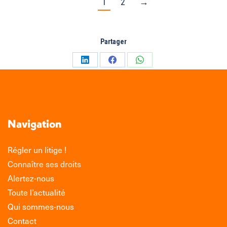
1
2
→
Partager
Partager
Partager
Partager
sur
sur
sur
LinkedIn
Facebook
WhatsApp
Navigation
Régler un litige !
Connaître ses droits
Alertez-nous
Toute l’actualité
Qui sommes-nous
Contact