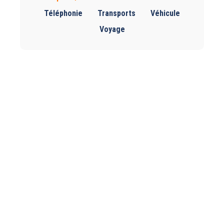
Téléphonie
Transports
Véhicule
Voyage
Pas de rétractation possible !
Pratique en ligne
,
Sports/Loisirs