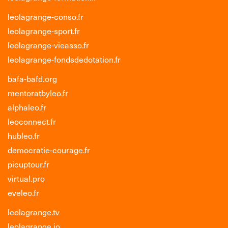
leolagrange-conso.fr
leolagrange-sport.fr
leolagrange-vieasso.fr
leolagrange-fondsdedotation.fr
bafa-bafd.org
mentoratbyleo.fr
alphaleo.fr
leoconnect.fr
hubleo.fr
democratie-courage.fr
picuptour.fr
virtual.pro
eveleo.fr
leolagrange.tv
leolagrange.io