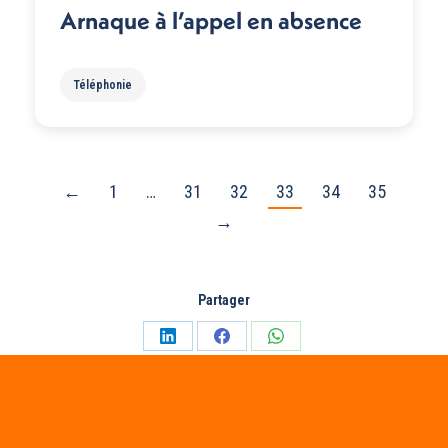
Arnaque à l’appel en absence
Téléphonie
←
1
…
31
32
33
34
35
→
Partager
Partager
Partager
Partager
sur
sur
sur
LinkedIn
Facebook
WhatsApp