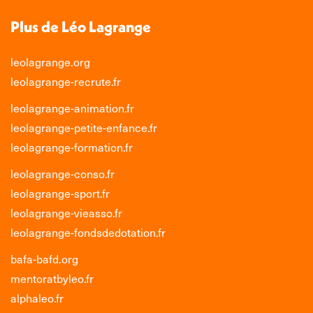
Plus de Léo Lagrange
leolagrange.org
leolagrange-recrute.fr
leolagrange-animation.fr
leolagrange-petite-enfance.fr
leolagrange-formation.fr
leolagrange-conso.fr
leolagrange-sport.fr
leolagrange-vieasso.fr
leolagrange-fondsdedotation.fr
bafa-bafd.org
mentoratbyleo.fr
alphaleo.fr