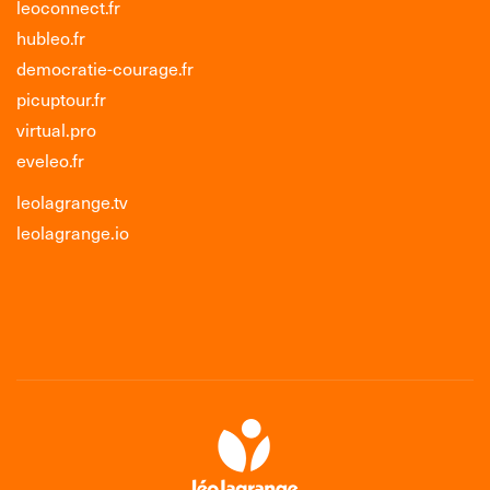
leoconnect.fr
hubleo.fr
democratie-courage.fr
picuptour.fr
virtual.pro
eveleo.fr
leolagrange.tv
leolagrange.io