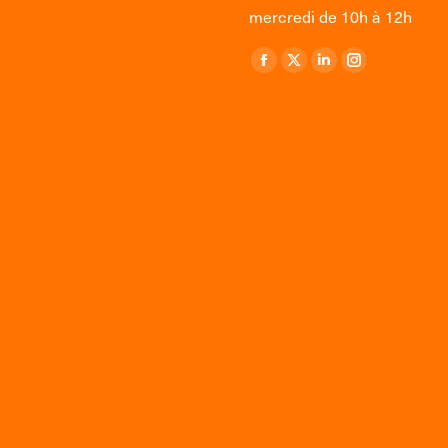
mercredi de 10h à 12h
Retrouvez-nous sur :
La
La
La
La
page
page
page
page
Facebook
X
LinkedIn
Instagram
s'ouvre
s'ouvre
s'ouvre
s'ouvre
dans
dans
dans
dans
une
une
une
une
nouvelle
nouvelle
nouvelle
nouvelle
fenêtre
fenêtre
fenêtre
fenêtre