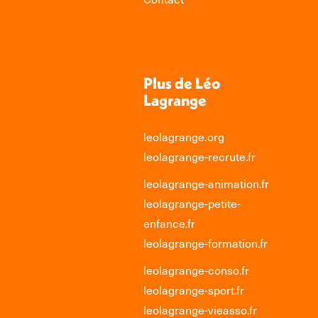
Plus de Léo
Lagrange
leolagrange.org
leolagrange-recrute.fr
leolagrange-animation.fr
leolagrange-petite-
enfance.fr
leolagrange-formation.fr
leolagrange-conso.fr
leolagrange-sport.fr
leolagrange-vieasso.fr