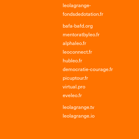
leolagrange-
fondsdedotation.fr
bafa-bafd.org
mentoratbyleo.fr
alphaleo.fr
leoconnect.fr
hubleo.fr
democratie-courage.fr
picuptour.fr
virtual.pro
eveleo.fr
leolagrange.tv
leolagrange.io