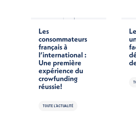
Les
Le
consommateurs
un
français à
fa
l’international :
d
Une première
de
expérience du
crowfunding
T
réussie!
TOUTE L'ACTUALITÉ