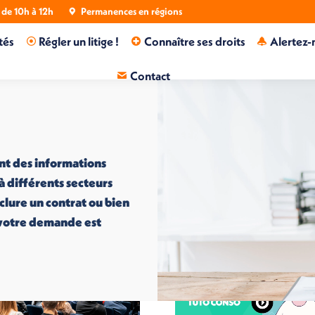
de 10h à 12h
Permanences en régions
tés
Régler un litige !
Connaître ses droits
Alertez-
Contact
nt des informations
 à différents secteurs
nclure un contrat ou bien
i votre demande est