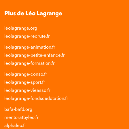
Plus de Léo Lagrange
leolagrange.org
leolagrange-recrute.fr
leolagrange-animation.fr
leolagrange-petite-enfance.fr
leolagrange-formation.fr
leolagrange-conso.fr
leolagrange-sport.fr
leolagrange-vieasso.fr
leolagrange-fondsdedotation.fr
bafa-bafd.org
mentoratbyleo.fr
alphaleo.fr