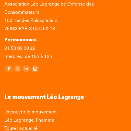
Association Léo Lagrange de Défense des
Consommateurs
150 rue des Poissonniers
75883 PARIS CEDEX 18
Permanences
01 53 09 00 29
mercredi de 10h à 12h
Retrouvez-nous sur :
La
La
La
La
page
page
page
page
Facebook
X
LinkedIn
Instagram
s'ouvre
s'ouvre
s'ouvre
s'ouvre
Le mouvement Léo Lagrange
dans
dans
dans
dans
une
une
une
une
Découvrir le mouvement
nouvelle
nouvelle
nouvelle
nouvelle
Léo Lagrange, l’homme
fenêtre
fenêtre
fenêtre
fenêtre
Toute l’actualité