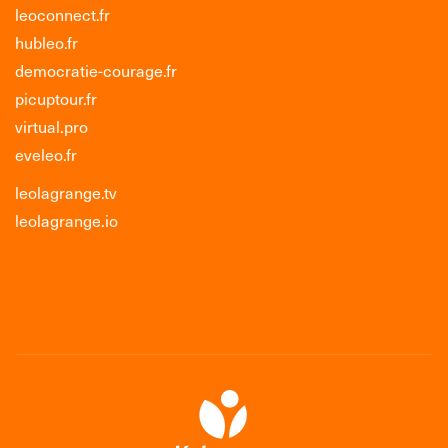
leoconnect.fr
hubleo.fr
democratie-courage.fr
picuptour.fr
virtual.pro
eveleo.fr
leolagrange.tv
leolagrange.io