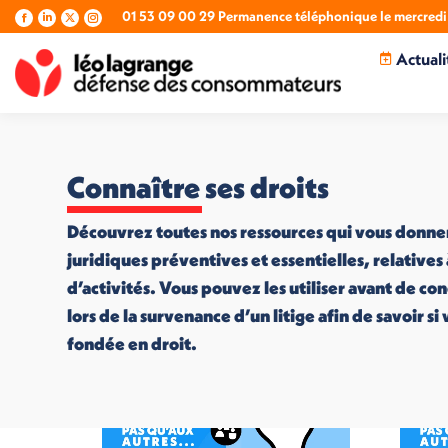
01 53 09 00 29 Permanence téléphonique le mercredi 
La
La
La
La
page
page
page
page
Actuali
Facebook
LinkedIn
X
Instagram
s'ouvre
s'ouvre
s'ouvre
s'ouvre
dans
dans
dans
dans
une
une
une
une
nouvelle
nouvelle
nouvelle
nouvelle
fenêtre
fenêtre
fenêtre
fenêtre
Connaître ses droits
Découvrez toutes nos ressources qui vous donne
juridiques préventives et essentielles, relatives
d’activités. Vous pouvez les utiliser avant de co
lors de la survenance d’un litige afin de savoir s
fondée en droit.