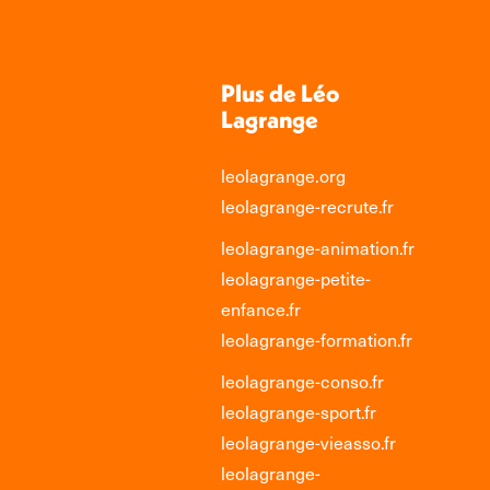
Plus de Léo
Lagrange
leolagrange.org
leolagrange-recrute.fr
leolagrange-animation.fr
leolagrange-petite-
enfance.fr
leolagrange-formation.fr
leolagrange-conso.fr
leolagrange-sport.fr
leolagrange-vieasso.fr
leolagrange-