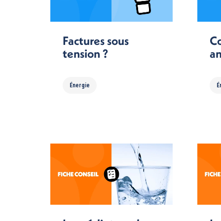
Factures sous
C
tension ?
an
Énergie
É