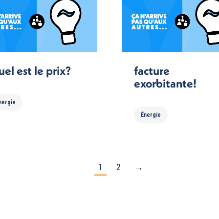
el est le prix?
facture
exorbitante!
nergie
Énergie
1
2
→