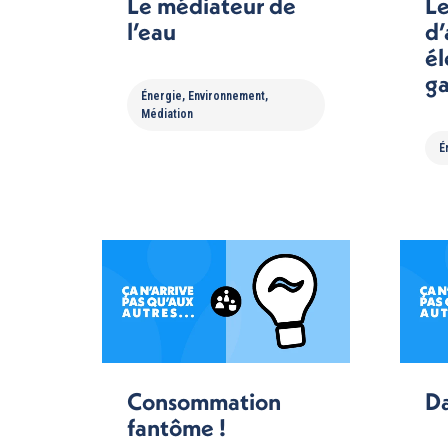
Le médiateur de
Le
l’eau
d
él
g
Énergie
,
Environnement
,
Médiation
É
Consommation
Da
fantôme !