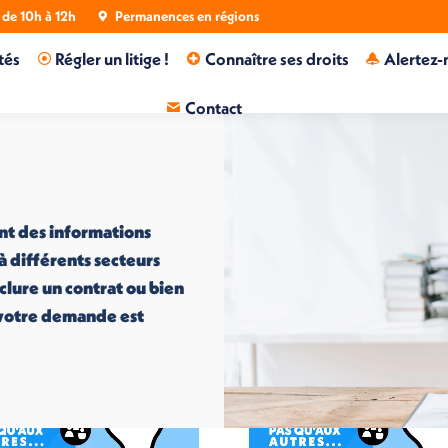
de 10h à 12h
Permanences en régions
tés
Régler un litige !
Connaître ses droits
Alertez-
Contact
nt des informations
 à différents secteurs
nclure un contrat ou bien
i votre demande est