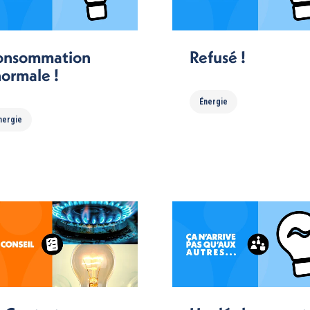
onsommation
Refusé !
ormale !
Énergie
nergie