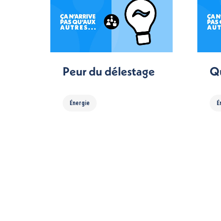
Peur du délestage
Qu
Énergie
É