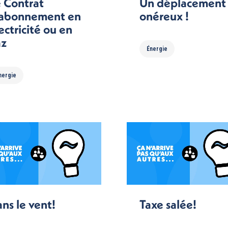
 Contrat
Un déplacement
’abonnement en
onéreux !
ectricité ou en
az
Énergie
nergie
ns le vent!
Taxe salée!