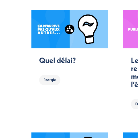
Quel délai?
Le
re
m
Énergie
l’
É