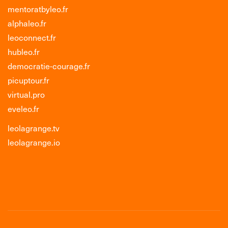
mentoratbyleo.fr
alphaleo.fr
leoconnect.fr
hubleo.fr
democratie-courage.fr
picuptour.fr
virtual.pro
eveleo.fr
leolagrange.tv
leolagrange.io