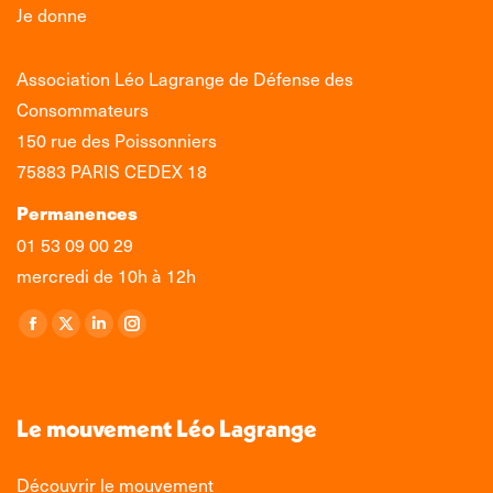
Je donne
Association Léo Lagrange de Défense des
Consommateurs
150 rue des Poissonniers
75883 PARIS CEDEX 18
Permanences
01 53 09 00 29
mercredi de 10h à 12h
Retrouvez-nous sur :
La
La
La
La
page
page
page
page
Facebook
X
LinkedIn
Instagram
s'ouvre
s'ouvre
s'ouvre
s'ouvre
Le mouvement Léo Lagrange
dans
dans
dans
dans
une
une
une
une
Découvrir le mouvement