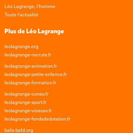
nouvelle
nouvelle
nouvelle
nouvelle
Léo Lagrange, l’homme
fenêtre
fenêtre
fenêtre
fenêtre
Toute l’actualité
Plus de Léo Lagrange
leolagrange.org
leolagrange-recrute.fr
leolagrange-animation.fr
leolagrange-petite-enfance.fr
leolagrange-formation.fr
leolagrange-conso.fr
leolagrange-sport.fr
leolagrange-vieasso.fr
leolagrange-fondsdedotation.fr
bafa-bafd.org