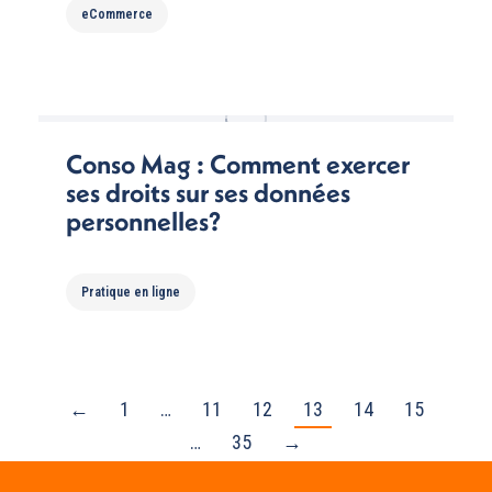
eCommerce
Conso Mag : Comment exercer
ses droits sur ses données
personnelles?
Pratique en ligne
←
1
…
11
12
13
14
15
…
35
→