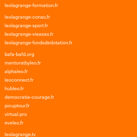
leolagrange-formation.fr
leolagrange-conso.fr
leolagrange-sport.fr
leolagrange-vieasso.fr
leolagrange-fondsdedotation.fr
bafa-bafd.org
mentoratbyleo.fr
alphaleo.fr
leoconnect.fr
hubleo.fr
democratie-courage.fr
picuptour.fr
virtual.pro
eveleo.fr
leolagrange.tv