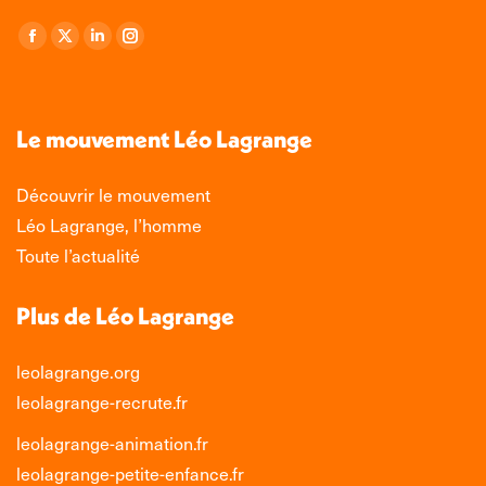
Retrouvez-nous sur :
La
La
La
La
page
page
page
page
Facebook
X
LinkedIn
Instagram
s'ouvre
s'ouvre
s'ouvre
s'ouvre
Le mouvement Léo Lagrange
dans
dans
dans
dans
une
une
une
une
Découvrir le mouvement
nouvelle
nouvelle
nouvelle
nouvelle
Léo Lagrange, l’homme
fenêtre
fenêtre
fenêtre
fenêtre
Toute l’actualité
Plus de Léo Lagrange
leolagrange.org
leolagrange-recrute.fr
leolagrange-animation.fr
leolagrange-petite-enfance.fr