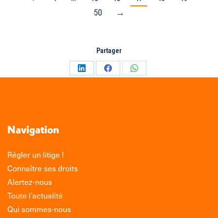
50
→
Partager
Partager
Partager
Partager
sur
sur
sur
LinkedIn
Facebook
WhatsApp
Navigation
Régler un litige !
Connaître ses droits
Alertez-nous
Toute l’actualité
Qui sommes-nous