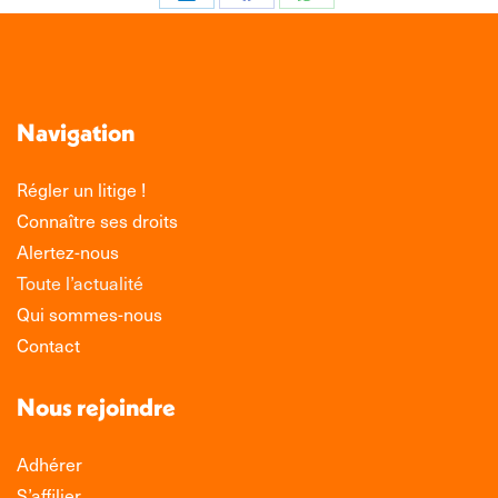
Partager
Partager
Partager
sur
sur
sur
LinkedIn
Facebook
WhatsApp
Navigation
Régler un litige !
Connaître ses droits
Alertez-nous
Toute l’actualité
Qui sommes-nous
Contact
Nous rejoindre
Adhérer
S’affilier