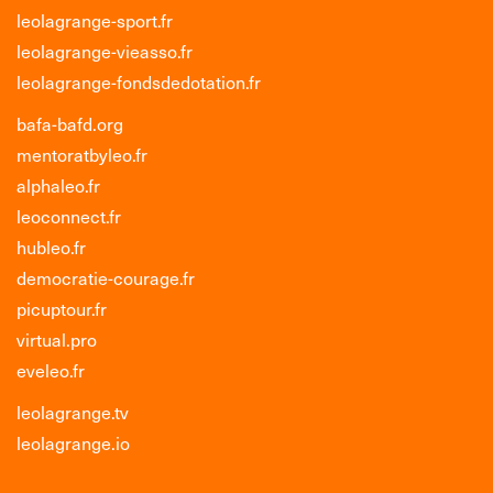
leolagrange-sport.fr
leolagrange-vieasso.fr
leolagrange-fondsdedotation.fr
bafa-bafd.org
mentoratbyleo.fr
alphaleo.fr
leoconnect.fr
hubleo.fr
democratie-courage.fr
picuptour.fr
virtual.pro
eveleo.fr
leolagrange.tv
leolagrange.io