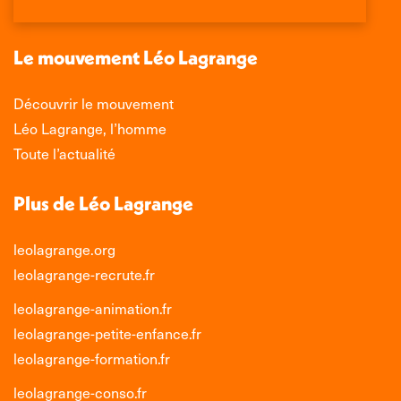
dans
dans
dans
dans
une
une
une
une
nouvelle
nouvelle
nouvelle
nouvelle
Le mouvement Léo Lagrange
fenêtre
fenêtre
fenêtre
fenêtre
Découvrir le mouvement
Léo Lagrange, l’homme
Toute l’actualité
Plus de Léo Lagrange
leolagrange.org
leolagrange-recrute.fr
leolagrange-animation.fr
leolagrange-petite-enfance.fr
leolagrange-formation.fr
leolagrange-conso.fr