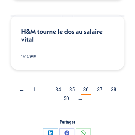
H&M tourne le dos au salaire
vital
17/10/2018
←
1
…
34
35
36
37
38
…
50
→
Partager