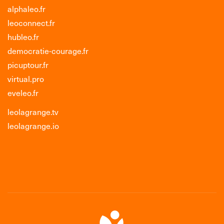
alphaleo.fr
leoconnect.fr
hubleo.fr
democratie-courage.fr
picuptour.fr
virtual.pro
eveleo.fr
leolagrange.tv
leolagrange.io