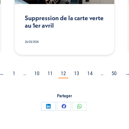
Suppression de la carte verte
au 1er avril
26/03/2024
←
1
…
10
11
12
13
14
…
50
Partager
Partager
Partager
Partager
sur
sur
sur
LinkedIn
Facebook
WhatsApp