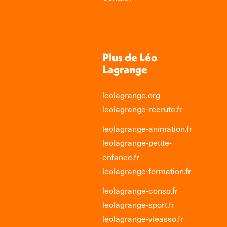
Plus de Léo
Lagrange
leolagrange.org
leolagrange-recrute.fr
leolagrange-animation.fr
leolagrange-petite-
enfance.fr
leolagrange-formation.fr
leolagrange-conso.fr
leolagrange-sport.fr
leolagrange-vieasso.fr