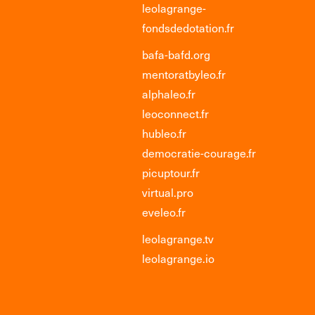
leolagrange-
fondsdedotation.fr
bafa-bafd.org
mentoratbyleo.fr
alphaleo.fr
leoconnect.fr
hubleo.fr
democratie-courage.fr
picuptour.fr
virtual.pro
eveleo.fr
leolagrange.tv
leolagrange.io