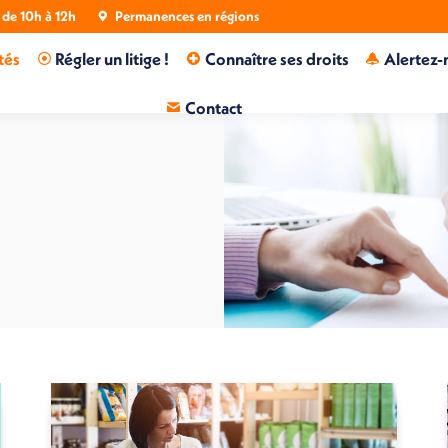
de 10h à 12h
Permanences en régions
tés
Régler un litige !
Connaître ses droits
Alertez-
Contact