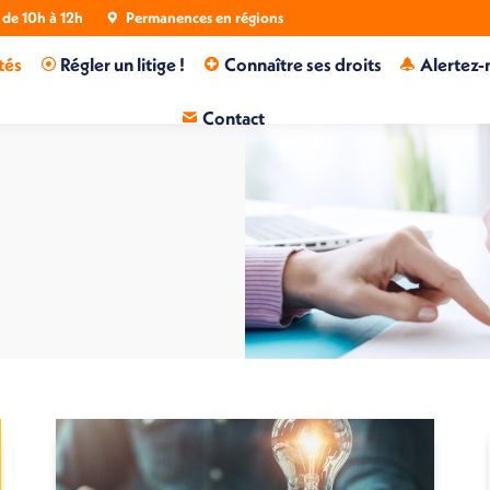
de 10h à 12h
Permanences en régions
tés
Régler un litige !
Connaître ses droits
Alertez-
Contact