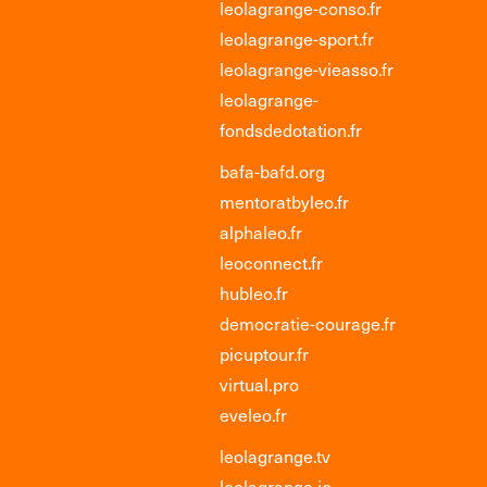
leolagrange-conso.fr
leolagrange-sport.fr
leolagrange-vieasso.fr
leolagrange-
fondsdedotation.fr
bafa-bafd.org
mentoratbyleo.fr
alphaleo.fr
leoconnect.fr
hubleo.fr
democratie-courage.fr
picuptour.fr
virtual.pro
eveleo.fr
leolagrange.tv
leolagrange.io