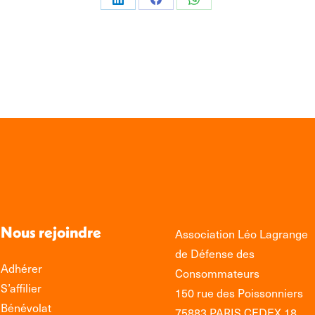
Partager
Partager
Partager
sur
sur
sur
LinkedIn
Facebook
WhatsApp
Nous rejoindre
Association Léo Lagrange
de Défense des
Adhérer
Consommateurs
S’affilier
150 rue des Poissonniers
Bénévolat
75883 PARIS CEDEX 18