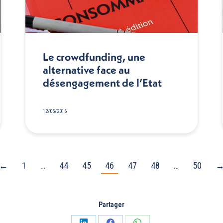
Le crowdfunding, une
alternative face au
désengagement de l’Etat
12/05/2016
←
1
…
44
45
46
47
48
…
50
Partager