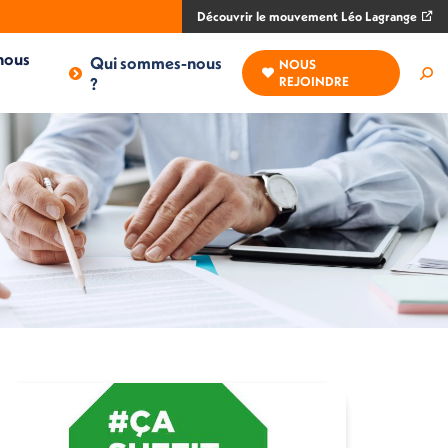
Découvrir le mouvement Léo Lagrange
nous
Qui sommes-nous
NOUS
Rec
?
REJOINDRE
: