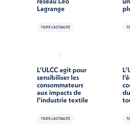
réseau Léo
un
Lagrange
pl
TOUTE L'ACTUALITÉ
TO
L’ULCC agit pour
L’
sensibiliser les
l’
consommateurs
co
aux impacts de
du
l’industrie textile
to
TOUTE L'ACTUALITÉ
TO