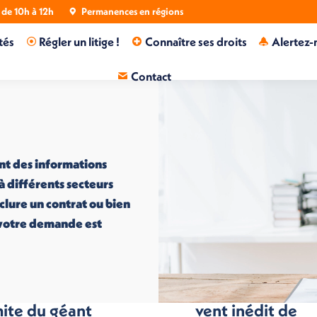
de 10h à 12h
Permanences en régions
tés
Régler un litige !
Connaître ses droits
Alertez-
Contact
nt des informations
 à différents secteurs
nclure un contrat ou bien
i votre demande est
 conquête sans
Loi Duplomb : u
mite du géant
vent inédit de