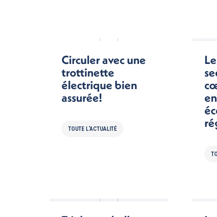
Circuler avec une
Le
trottinette
se
électrique bien
cœ
assurée!
en
éc
ré
TOUTE L'ACTUALITÉ
TO