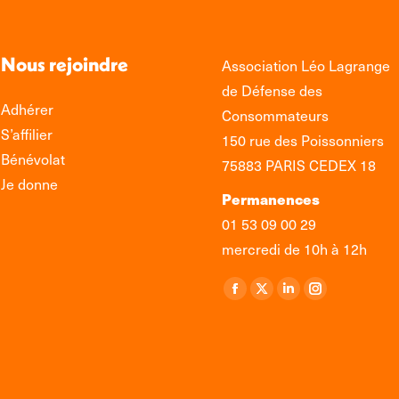
Nous rejoindre
Association Léo Lagrange
de Défense des
Adhérer
Consommateurs
S’affilier
150 rue des Poissonniers
Bénévolat
75883 PARIS CEDEX 18
Je donne
Permanences
01 53 09 00 29
mercredi de 10h à 12h
Retrouvez-nous sur :
La
La
La
La
page
page
page
page
Facebook
X
LinkedIn
Instagram
s'ouvre
s'ouvre
s'ouvre
s'ouvre
dans
dans
dans
dans