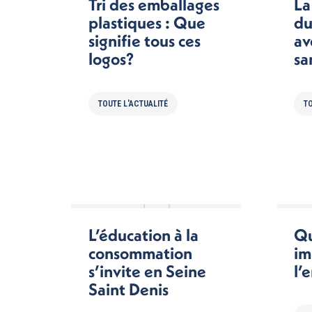
Tri des emballages
La
plastiques : Que
du
signifie tous ces
av
logos?
sa
TOUTE L'ACTUALITÉ
TO
L’éducation à la
Qu
consommation
im
s’invite en Seine
l’
Saint Denis