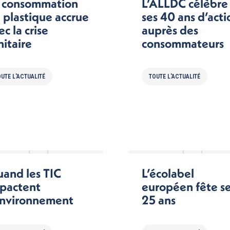
 consommation
L’ALLDC célèbre
 plastique accrue
ses 40 ans d’acti
ec la crise
auprès des
nitaire
consommateurs
UTE L'ACTUALITÉ
TOUTE L'ACTUALITÉ
and les TIC
L’écolabel
pactent
européen fête s
environnement
25 ans