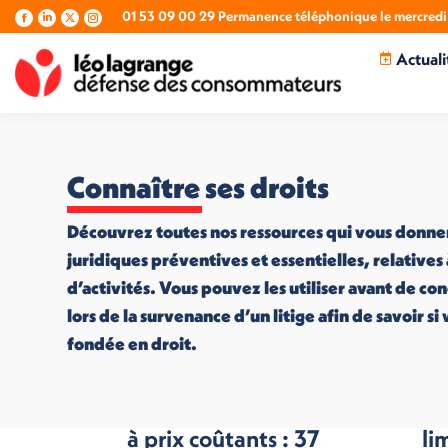
01 53 09 00 29 Permanence téléphonique le mercredi 
La
La
La
La
page
page
page
page
Actuali
Facebook
LinkedIn
X
Instagram
s'ouvre
s'ouvre
s'ouvre
s'ouvre
dans
dans
dans
dans
une
une
une
une
nouvelle
nouvelle
nouvelle
nouvelle
fenêtre
fenêtre
fenêtre
fenêtre
Connaître ses droits
Découvrez toutes nos ressources qui vous donne
juridiques préventives et essentielles, relatives
d’activités. Vous pouvez les utiliser avant de co
lors de la survenance d’un litige afin de savoir s
fondée en droit.
100 aliments sains
La
à prix coûtants : 37
li