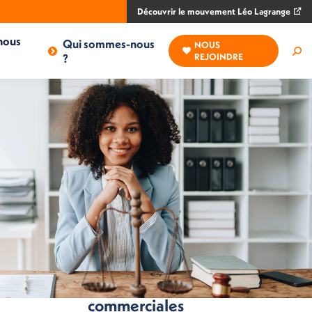
Découvrir le mouvement Léo Lagrange
nous
Qui sommes-nous
NOUS
Rec
?
REJOINDRE
:
n
Pratiques
commerciales