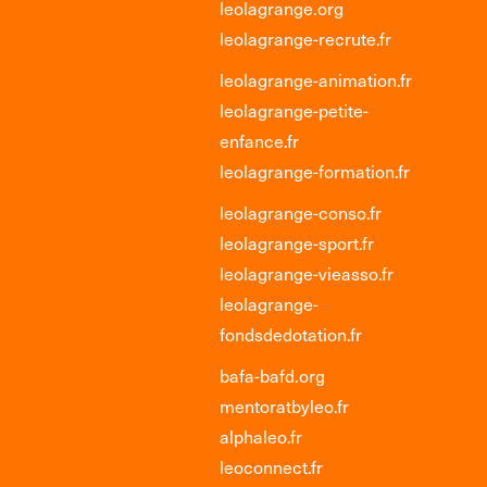
leolagrange.org
leolagrange-recrute.fr
leolagrange-animation.fr
leolagrange-petite-
enfance.fr
leolagrange-formation.fr
leolagrange-conso.fr
leolagrange-sport.fr
leolagrange-vieasso.fr
leolagrange-
fondsdedotation.fr
bafa-bafd.org
mentoratbyleo.fr
alphaleo.fr
leoconnect.fr